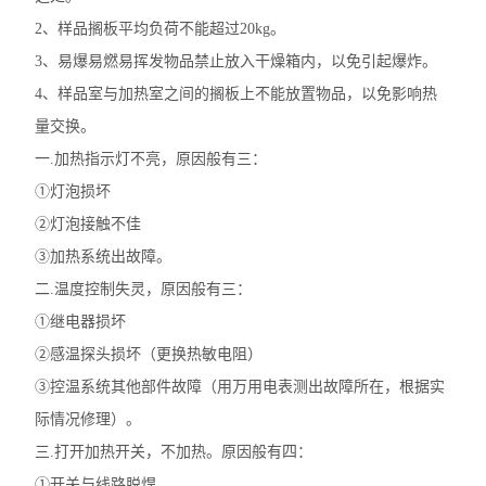
2、样品搁板平均负荷不能超过20kg。
3、易爆易燃易挥发物品禁止放入干燥箱内，以免引起爆炸。
4、样品室与加热室之间的搁板上不能放置物品，以免影响热
量交换。
一.加热指示灯不亮，原因般有三：
①灯泡损坏
②灯泡接触不佳
③加热系统出故障。
二.温度控制失灵，原因般有三：
①继电器损坏
②感温探头损坏（更换热敏电阻）
③控温系统其他部件故障（用万用电表测出故障所在，根据实
际情况修理）。
三.打开加热开关，不加热。原因般有四：
①开关与线路脱焊