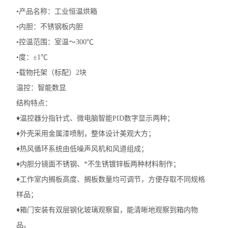
•产品名称：工业恒温烘箱
•内胆：不锈钢板内胆
•控温范围：室温～300℃
•度：±1℃
•载物托架（标配）2块
温控：智能数显
结构特点：
♦温控器分指针式、微电脑智能PID数字显示两种；
♦外壳采用金属漆喷制，整体设计美观大方；
♦热风循环系统由低噪声风机和风道组成；
♦内胆分镜面不锈钢、*不生锈镀锌板两种材料制作；
♦工作室内搁板高度、搁板数量均可调节，方便存取不同规格
样品；
♦箱门安装有双层钢化玻璃观察窗，能清晰地观察到箱内物
品。