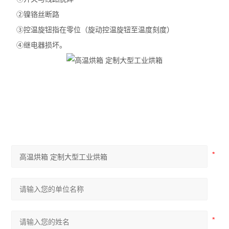
②镍铬丝断路
③控温旋钮指在零位（旋动控温旋钮至温度刻度）
④继电器损坏。