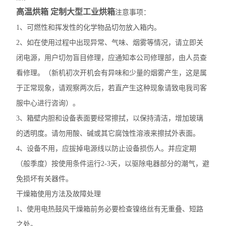
高温烘箱 定制大型工业烘箱
注意事项：
1、可燃性和挥发性的化学物品切勿放入箱内。
2、如在使用过程中出现异常、气味、烟雾等情况，请立即关
闭电源，用户切勿盲目修理，应通知本公司修理部，由人员查
看修理。（新机初次开机会有异味和少量的烟雾产生，这是属
于正常现象，请观察两次后，若直产生这种现象请致电我司客
服中心进行咨询）。
3、箱壁内胆和设备表面要经常擦拭，以保持清洁，增加玻璃
的透明度。请勿用酸、碱或其它腐蚀性溶液来擦拭外表面。
4、设备不用，应拔掉电源线以防止设备损伤人。并应定期
（般季度）按使用条件运行2-3天，以驱除电器部分的潮气，避
免损坏有关器件。
干燥箱使用方法及故障处理
1、使用电热鼓风干燥箱前务必要检查镍络丝有无重叠、短路
之处。