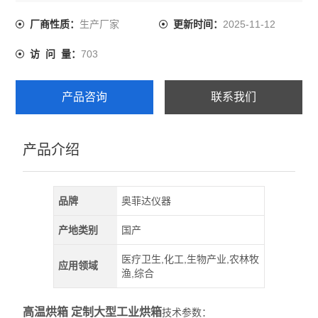
内胆分镜面不锈钢、*不生锈镀锌板两种材料制作；
工作室内搁板高度、搁板数量均可调节，方便存取不同规
生产厂家
2025-11-12
厂商性质：
更新时间：
格样品；
703
访 问 量：
箱门安装有双层钢化玻璃观察窗，能清晰地观察到箱内物
品。
产品咨询
联系我们
产品介绍
品牌
奥菲达仪器
产地类别
国产
医疗卫生,化工,生物产业,农林牧
应用领域
渔,综合
高温烘箱 定制大型工业烘箱
技术参数：