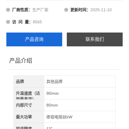
工作温度:1100℃
炉管尺寸:外径80mm*管长700～1500mm，壁厚3mm
生产厂家
2025-11-10
厂商性质：
更新时间：
加热区长:单温区300mm～410mm（可选多温区管式炉）
8565
访 问 量：
恒温区长:150mm
工作正压:0.02MPa
炉管材质:石英管
产品咨询
联系我们
额定功率:3KW
工作电压:220V
产品介绍
品牌
其他品牌
升温速度（达
90/min
到最高温）
内部尺寸
80mm
最大功率
掺钼电阻丝kW
控温精度
1℃