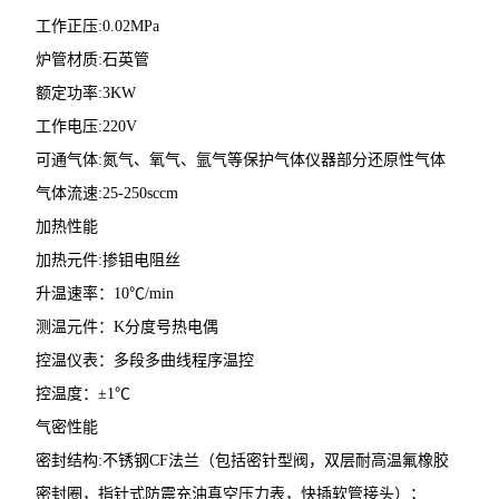
工作正压:0.02MPa
炉管材质:石英管
额定功率:3KW
工作电压:220V
可通气体:氮气、氧气、氩气等保护气体仪器部分还原性气体
气体流速:25-250sccm
加热性能
加热元件:掺钼电阻丝
升温速率：10℃/min
测温元件：K分度号热电偶
控温仪表：多段多曲线程序温控
控温度：±1℃
气密性能
密封结构:不锈钢CF法兰（包括密针型阀，双层耐高温氟橡胶
密封圈，指针式防震充油真空压力表，快插软管接头）；