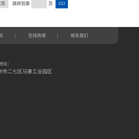
末页
跳转到第
页
言
在线商铺
联系我们
|
|
地址：
州市二七区马寨工业园区