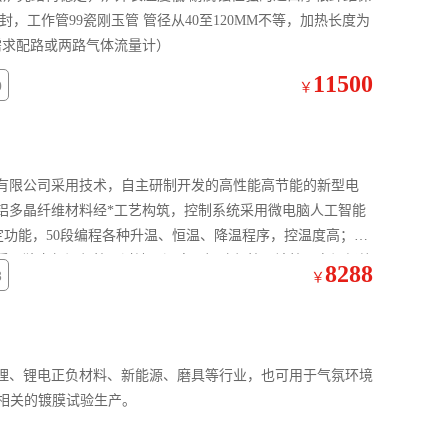
，工作管99瓷刚玉管 管径从40至120MM不等，加热长度为
户需求配路或两路气体流量计）
11500
0
￥
备有限公司采用技术，自主研制开发的高性能高节能的新型电
铝多晶纤维材料经*工艺构筑，控制系统采用微电脑人工智能
定功能，50段编程各种升温、恒温、降温程序，控温度高；晶
采用独立超温保护、过流、漏电、短路保护。该炉具有温场均
8288
8
￥
理、锂电正负材料、新能源、磨具等行业，也可用于气氛环境
相关的镀膜试验生产。