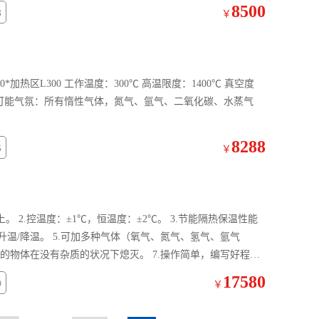
8500
3
￥
加热区L300 工作温度：300℃ 高温限度：1400℃ 真空度
F法兰 可能气氛：所有惰性气体，氮气、氩气、二氧化碳、水蒸气
8288
6
￥
。 2.控温度：±1℃，恒温度：±2℃。 3.节能隔热保温性能
升温/降温。 5.可加多种气体（氧气、氮气、氢气、氩气
）使熄灭的物体在没有杂质的状况下熄灭。 7.操作简单，编写好程序
17580
0
￥