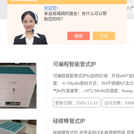
欢迎您！
来自局域网的朋友！有什么可以帮
助您的吗？
示
可编程智能管式炉
可编程智能管式炉$n加热区域：外径φ60*加热区
度：-0.1Mpa$n密封方式：304不锈钢
气$n升温速率：≤30℃/Min$n控温度：&amp;am
更新日期：2025-11-10
访问次数：698
硅碳棒管式炉
硅碳棒管式炉 炉壳采用冷轧板喷塑而成 双