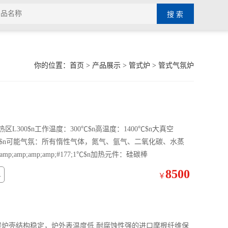
你的位置：
首页
>
产品展示
>
管式炉
>
管式气氛炉
L300$n工作温度：300℃$n高温度：1400℃$n大真空
KF法兰$n可能气氛：所有惰性气体，氮气、氩气、二氧化碳、水蒸
p;amp;amp;amp;#177;1℃$n加热元件：硅碳棒
8500
4
￥
层炉壳结构稳定，炉外表温度低 耐腐蚀性强的进口摩根纤维保