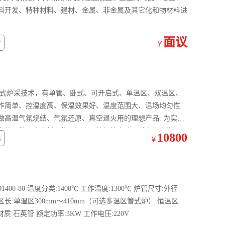
料开发、特种材料、建材、金属、非金属及其它化和物材料进
面议
7
￥
：管式炉采技术，有单管、卧式、可开启式、单温区、双温区、
作简单、控温度高、保温效果好、温度范围大、温场均匀性
做高温气氛烧结、气氛还原、真空退火用的理想产品. 为实验
条件下做元素分析、物理测定、等加热实验。并应用在半导
10800
6
￥
FD1400-80 温度分类:1400℃ 工作温度:1300℃ 炉管尺寸:外径
加热区长:单温区300mm～410mm（可选多温区管式炉） 恒温区
炉管材质:石英管 额定功率:3KW 工作电压:220V