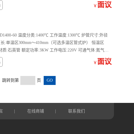
面议
8
￥
FD1400-60 温度分类:1400℃ 工作温度:1300℃ 炉管尺寸:外径
加热区长:单温区300mm～410mm（可选多温区管式炉） 恒温区
 炉管材质:石英管 额定功率:3KW 工作电压:220V 可通气体:氮气、
面议
6
￥
页 跳转到第
页
言
在线商铺
联系我们
|
|