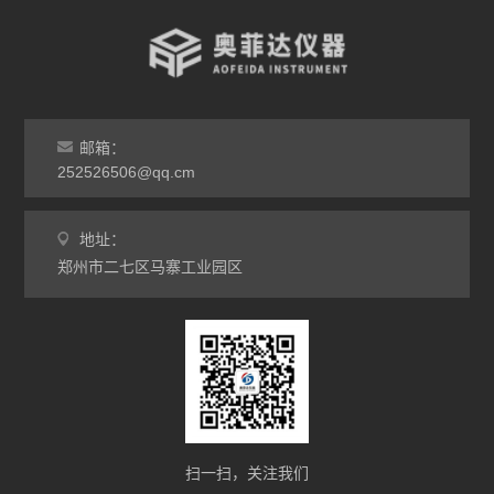
盐浴炉系列
箱式工业炉
罩式炉
邮箱：
硅碳棒炉
252526506@qq.cm
查看全部 >>
地址：
郑州市二七区马寨工业园区
扫一扫，关注我们