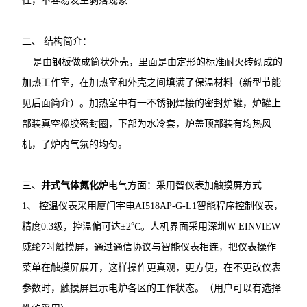
性，不容易发生剥落现象
二、 结构简介：
是由钢板做成筒状外壳，里面是由定形的标准耐火砖砌成的
加热工作室，在加热室和外壳之间填满了保温材料（新型节能
见后面简介）。加热室中有一不锈钢焊接的密封炉罐，炉罐上
部装真空橡胶密封圈，下部为水冷套，炉盖顶部装有均热风
机，了炉内气氛的均匀。
三、
井式气体氮化炉
电气方面：采用智仪表加触摸屏方式
1、 控温仪表采用厦门宇电AI518AP-G-L1智能程序控制仪表，
精度0.3级，控温偏可达±2℃。人机界面采用深圳W EINVIEW
威纶7吋触摸屏，通过通信协议与智能仪表相连，把仪表操作
菜单在触摸屏展开，这样操作更真观，更方便，在不更改仪表
参数时，触摸屏显示电炉各区的工作状态。（用户可以有选择