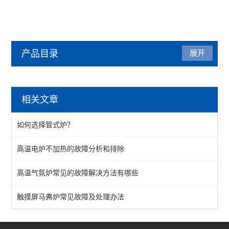
产品目录
展开
工业电炉
相关文章
台车炉系列
如何选择管式炉？
渗碳炉系列
高温电炉不加热的故障分析和排除
氮化炉系列
高温气氛炉常见的故障解决方法有哪些
回火炉系列
隧道炉系列
触摸屏马弗炉常见故障及处理办法
井式炉系列