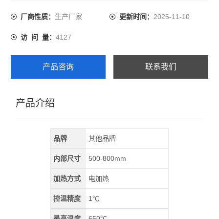
面都很大程度的提高；高速钢刀具经氮化处理后，能提高
使用寿命20—100%；挤压模具经氮化处理后，可提高使用
生产厂家
2025-11-10
厂商性质：
更新时间：
寿命3—5倍。氮化表层硬而不脆，并且具有一定的韧性，
4127
访 问 量：
不容易发生剥落现象
产品咨询
联系我们
产品介绍
品牌
其他品牌
内部尺寸
500-800mm
加热方式
电加热
控温精度
1℃
最高温度
650℃