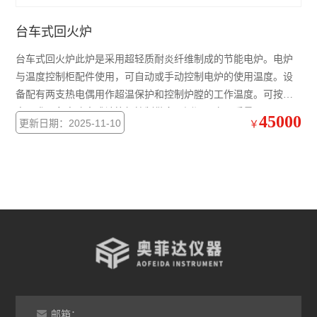
台车式回火炉
台车式回火炉此炉是采用超轻质耐炎纤维制成的节能电炉。电炉
与温度控制柜配件使用，可自动或手动控制电炉的使用温度。设
备配有两支热电偶用作超温保护和控制炉膛的工作温度。可按用
户要求配备电脑表或计算机控制做多元测温以产品质量。
45000
更新日期：2025-11-10
￥
邮箱：