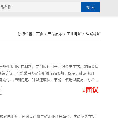
你的位置：
首页
>
产品展示
>
工业电炉
>
硅碳棒炉
要部件采用进口材料，专门设计用于高温烧结工艺，如陶瓷基
氛烧结等等。窑炉采用多晶纯纤维制品隔热、保温，硅碳棒加
度均匀、控制稳定、升温速度快、节能、使用温度高、寿命长
面议
5
￥
箱式电阻炉，还可以可供工矿企业科研单位，实验室等在氧