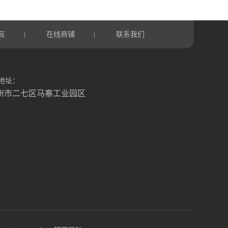
言
在线商铺
联系我们
|
|
地址：
州市二七区马寨工业园区