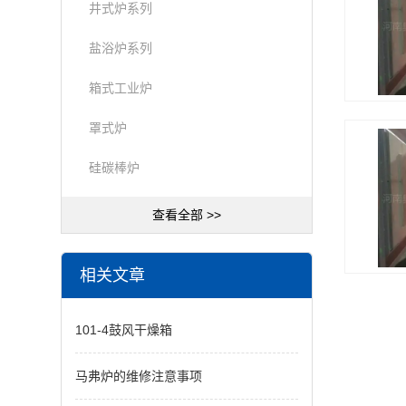
井式炉系列
盐浴炉系列
箱式工业炉
罩式炉
硅碳棒炉
查看全部 >>
相关文章
101-4鼓风干燥箱
马弗炉的维修注意事项