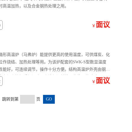
时高温加热，以及合金钢热处理之用。
面议
0
￥
箱形高温炉（马弗炉）能提供更高的使用温度，可供煤炭、化
作烧结、加热处理等用。为该炉配套的SWK-S型数显温度
性能好，可连续调节，操作十分方便。结构高温炉外壳由钢板
壳之间砌筑轻质保温砖，充填保温纤维。发热元件硅碳
面议
2
￥
页 跳转到第
页