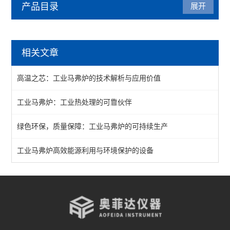
产品目录
展开
马弗炉
相关文章
陶瓷纤维马弗炉
高温之芯：工业马弗炉的技术解析与应用价值
箱式马弗炉
工业马弗炉：工业热处理的可靠伙伴
分体式马弗炉
绿色环保，质量保障：工业马弗炉的可持续生产
实验室马弗炉
箱式高温炉
工业马弗炉高效能源利用与环境保护的设备
高温实验炉
高温烧结炉
热处理电炉