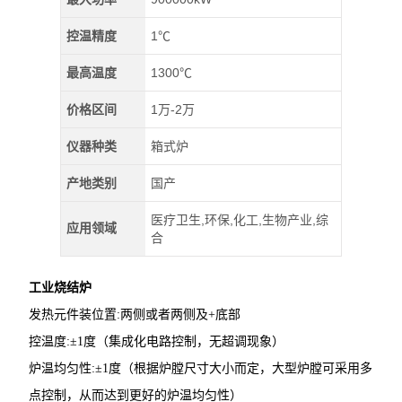
控温精度
1℃
最高温度
1300℃
价格区间
1万-2万
仪器种类
箱式炉
产地类别
国产
医疗卫生,环保,化工,生物产业,综
应用领域
合
工业烧结炉
发热元件装位置:两侧或者两侧及+底部
控温度:±1度（集成化电路控制，无超调现象）
炉温均匀性:±1度（根据炉膛尺寸大小而定，大型炉膛可采用多
点控制，从而达到更好的炉温均匀性）