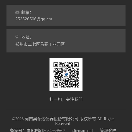
灰分马弗炉
邮箱：
非标定做马弗炉
252526506@qq.cm
工业高温炉
地址：
郑州市二七区马寨工业园区
工业马弗炉
升降炉
熔块炉
坩埚炉
氧化锆烧结炉
扫一扫，关注我们
电炉配件
©2026 河南奥菲达仪器设备有限公司 版权所有 All Rights
Reserved.
查看全部 >>
备案号：豫ICP备18034959号-2
sitemap.xml
管理登陆