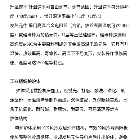
升温速率:升温速率可自由调节，调节范围：升温速率每分钟40
度（40度/min）、慢升温速率每小时1度（1度/h）
发热元件:采用高温合金电阻丝（含钼，炉丝表面温度可达1400
度）或硅碳棒为加热元件。U型等直径硅碳棒，硅碳棒是选用
高纯度a-SiC为主要原料制成的非金属高温电热元件，它具有升
温快、热效率高、寿命长、高温下不易变形，安装操作维修简
便、温度可达1500度等特点。
工业烧结炉
炉体
炉体采用数控机床加工，经抛光、打磨、酸洗、磷化、喷
涂塑粉、高温烘烤等制作而成，双色搭配，外观新颖美观，具
备了抗氧化、耐酸碱、耐腐蚀、耐高温、容易清理等优点
炉体结构:
电炉炉体采用了的风冷双层炉体结构，有效的风冷导向隔板
使炉壳整体冷风循环，冷却发热元件导电片后排出炉体，避免