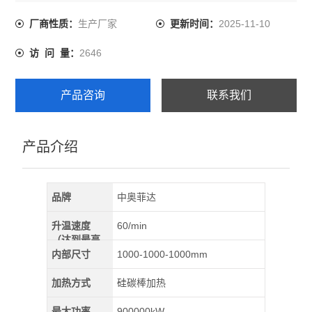
温度：1300℃
热电偶及测量范围:S型（0-1600℃）
生产厂家
2025-11-10
厂商性质：
更新时间：
加热元件:硅碳棒
2646
访 问 量：
产品咨询
联系我们
产品介绍
品牌
中奥菲达
升温速度
60/min
（达到最高
温）
内部尺寸
1000-1000-1000mm
加热方式
硅碳棒加热
最大功率
900000kW