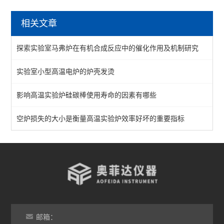
马弗炉
相关文章
陶瓷纤维马弗炉
探索实验室马弗炉在有机合成反应中的催化作用及机制研究
箱式马弗炉
实验室小型高温电炉的炉壳发烫
分体式马弗炉
影响高温实验炉硅碳棒使用寿命的因素有哪些
实验室马弗炉
箱式高温炉
空炉损失的大小是衡量高温实验炉效率好坏的重要指标
高温实验炉
高温烧结炉
热处理电炉
灰分马弗炉
邮箱：