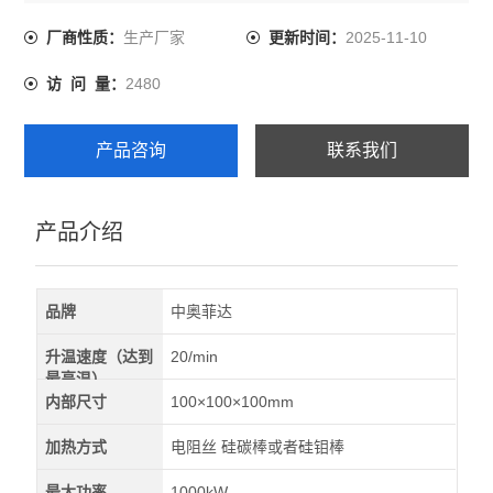
1. 结构小巧，重量轻，触摸屏操作，特别便于实验室用，
外形尺寸仅有：260×360×450（mm）
生产厂家
2025-11-10
厂商性质：
更新时间：
2. 采用惨钼的铁铬铝合金加热丝，使得温度点提高且使用
2480
访 问 量：
时间延长数倍。
3. 合金加热丝与炉膛浇筑为整体，温度冗余量大,结构规整
不易损坏。
产品咨询
联系我们
产品介绍
品牌
中奥菲达
升温速度（达到
20/min
最高温）
内部尺寸
100×100×100mm
加热方式
电阻丝 硅碳棒或者硅钼棒
最大功率
1000kW