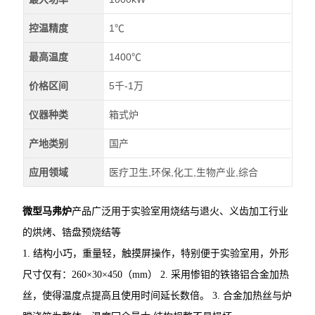
控温精度
1℃
最高温度
1400℃
价格区间
5千-1万
仪器种类
箱式炉
产地类别
国产
应用领域
医疗卫生,环保,化工,生物产业,综合
微型马弗炉
产品广泛用于实验室用烧结与退火、义齿加工行业
的烘烤、锆盘预烧结等
1. 结构小巧，重量轻，触摸屏操作，特别便于实验室用，外形
尺寸仅有：260×30×450（mm） 2. 采用惨钼的铁铬铝合金加热
丝，使得温度点提高且使用时间延长数倍。 3. 合金加热丝与炉