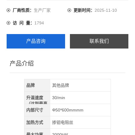
适用范围：主要应用于院校实验室、工矿企业实验室，应
用于高、中、低温CVD工艺，如碳纳米管的研制，晶体硅
生产厂家
2025-11-10
厂商性质：
更新时间：
基板镀膜，金属材料扩散焊接以及真空或气氛
1794
访 问 量：
产品咨询
联系我们
产品介绍
品牌
其他品牌
升温速度
30/min
（达到最高
温）
内部尺寸
Φ50*600mmmm
加热方式
掺钼电阻丝
最大功率
2000kW