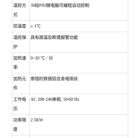
温控方
30段PID微电脑可编程自动控制
式
控温度
± 1℃
温控保
具有超温及断偶报警功能
护
加热速
0~20 ℃ / 分
率
加热元
掺钼的铁铬铝合金电阻丝
件
工作电
AC 208-240单相, 50/60 Hz
压
功率限
2.5KW
度