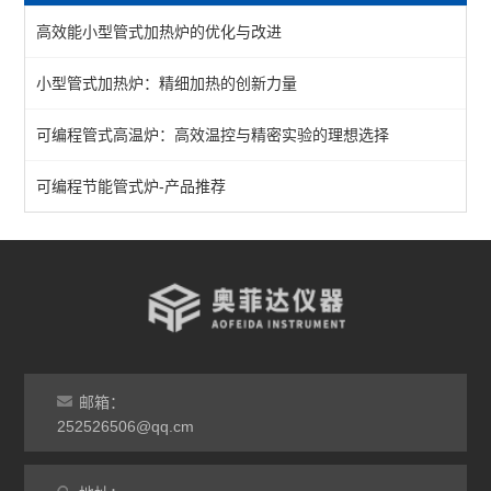
高效能小型管式加热炉的优化与改进
1200℃管式炉
小型管式加热炉：精细加热的创新力量
1400℃管式炉
可编程管式高温炉：高效温控与精密实验的理想选择
1700℃管式炉
立式多温区管式炉
可编程节能管式炉-产品推荐
查看全部 >>
邮箱：
252526506@qq.cm