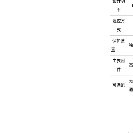
设计功
率
温控方
式
保护装
独
置
主要附
高
件
无
可选配
通