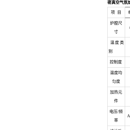
密真空气氛
项 目
炉膛尺
寸
温度类
别
控制度
温度均
匀度
加热元
件
电压/频
A
率