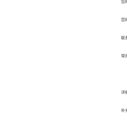
您
您
联
常
详
补