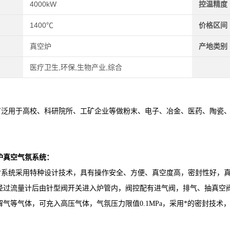
4000kW
控温精度
1400℃
价格区间
真空炉
产地类别
医疗卫生,环保,生物产业,综合
用于高校、科研院所、工矿企业等做粉末、电子、冶金、医药、陶瓷、
炉真空气氛系统：
统采用特种设计技术，具有操作安全、方便、真空度高，密封性好，真
经过流量计后由针型阀开关进入炉管内，阀控配有进气阀，排气、抽真空
解气等气体，可充入高压气体，气氛压力限值0.1MPa，采用*的密封技