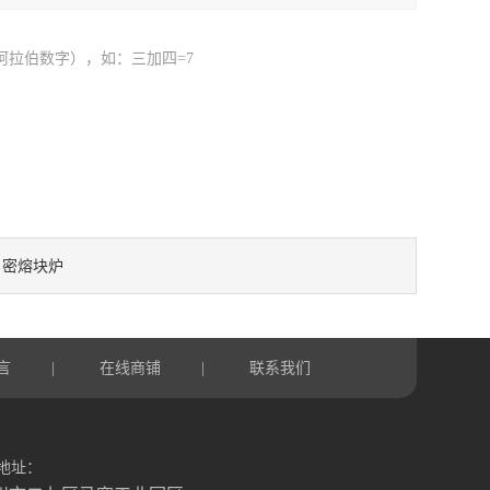
阿拉伯数字），如：三加四=7
密熔块炉
：
言
在线商铺
联系我们
|
|
地址：