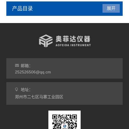
产品目录
展开
管式炉
气氛炉
马弗炉
干燥箱
邮箱：
252526506@qq.cm
烘箱
地址：
工业电炉
郑州市二七区马寨工业园区