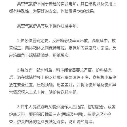
真空气氛炉
不同于普通的实验电炉，其在结构以及使用上
都有特殊性，为更好的安全，也使发挥*大的效果。
真空气氛炉具
有以下操作注意事项：
1.炉芯位置确定要，反应箱必须垂直吊放，高度适中，放
置端正，两排箱体之间保持等距，定保炉芯宽度尺寸无误。反
应箱四角与端墙缝隙处，用纸填实。
2.每放完一部炉料后，料斗闭合器要关严密。炉料装完
后，洒在端墙拉杆上的乏料或石墨要清理干净，卷扬机小车停
放在安全位置，压起顶轴，用盖盖好，并将所装炉号及装炉异
常情况填入工艺卡片，随炉传送托车组。
3.开车人员必须听从装炉操作人员指挥，密切配合。放置
炉底乏料，要用钢尺插量三点(两端及中间)，按规定尺寸检
查，炉头四角的乏料要装足踩实，防止流盐烧墙。