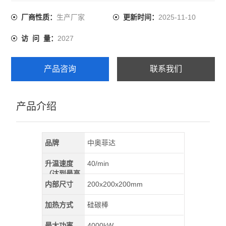
1、采用新型保温材料,体积小、重量轻、保温效果好、升温
速度快；
生产厂家
2025-11-10
厂商性质：
更新时间：
2、面板采用不锈钢制作,造型美观、工艺考究；
2027
访 问 量：
3、操作简单、维修方便、炉后配有可控烟囱,适用于煤炭、
焦化产品、化工原料的化学分析；
产品咨询
联系我们
产品介绍
品牌
中奥菲达
升温速度
40/min
（达到最高
温）
内部尺寸
200x200x200mm
加热方式
硅碳棒
最大功率
4000kW