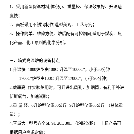
1、采用新型保温材料,体积小、重量轻、保温效果好、升温速
度快；
2、面板采用不锈钢制作,造型美观、工艺考究；
3、操作简单、维修方便、炉后配有可控烟囱,适用于煤炭、焦
化产品、化工原料的化学分析。
三、箱式高温炉的设备特点
1.升温快: 1000炉型由100C°升温至1000C°，小于30分钟
1700C°炉型由100C°升温至1700C°，小于90分钟；
2.效率高: 作实验炉用时，可开进出风孔，加烟筒，有利于补进
新鲜氧气，加速试验；
3.重 量 轻: 6升炉型仅重50公斤 9升炉型仅重65公斤 （总体重
量）；
4.容量大: 型号齐全6L 9L 20L 30L （炉膛体积） 非标产品可
根据用户需求定做；