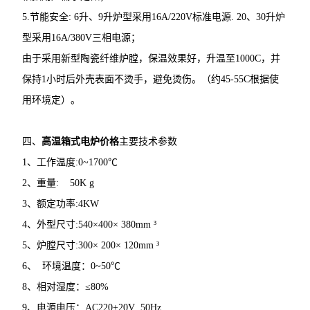
5.节能安全: 6升、9升炉型采用16A/220V标准电源. 20、30升炉
型采用16A/380V三相电源；
由于采用新型陶瓷纤维炉膛，保温效果好，升温至1000C，并
保持1小时后外壳表面不烫手，避免烫伤。（约45-55C根据使
用环境定）。
四、
高温箱式电炉价格
主要技术参数
1、工作温度:0~1700℃
2、重量: 50K g
3、额定功率:4KW
4、外型尺寸:540×400× 380mm ³
5、炉膛尺寸:300× 200× 120mm ³
6、 环境温度：0~50℃
8、相对湿度：≤80%
9、电源电压：AC220±20V 50Hz