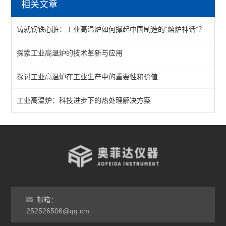
相关文章
陶瓷纤维马弗炉
铸就钢铁心脏：工业高温炉如何撑起中国制造的“熔炉神话”？
箱式马弗炉
探索工业高温炉的技术革新与应用
分体式马弗炉
探讨工业高温炉在工业生产中的重要性和价值
实验室马弗炉
箱式高温炉
工业高温炉：科技进步下的热处理解决方案
高温实验炉
高温烧结炉
热处理电炉
灰分马弗炉
邮箱：
非标定做马弗炉
252526506@qq.cm