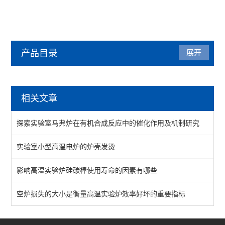
产品目录
展开
马弗炉
相关文章
陶瓷纤维马弗炉
探索实验室马弗炉在有机合成反应中的催化作用及机制研究
箱式马弗炉
实验室小型高温电炉的炉壳发烫
分体式马弗炉
影响高温实验炉硅碳棒使用寿命的因素有哪些
实验室马弗炉
箱式高温炉
空炉损失的大小是衡量高温实验炉效率好坏的重要指标
高温实验炉