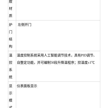
膛
材
质
炉
左侧开门
门
结
构
温
温度控制系统采用人工智能调节技术，具有PID调节、
控
自整定功能，并可编制50段升降温程序；控温度±1℃
系
统
显
仪表面板显示
示
模
式