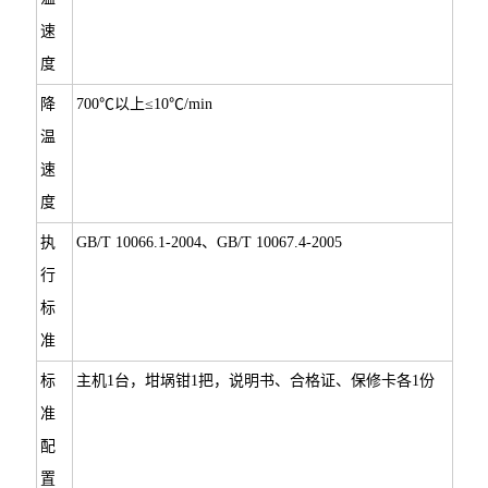
速
度
降
700℃以上≤10℃/min
温
速
度
执
GB/T 10066.1-2004、GB/T 10067.4-2005
行
标
准
标
主机1台，坩埚钳1把，说明书、合格证、保修卡各1份
准
配
置