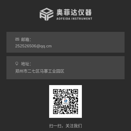
高温烧结炉
热处理电炉
灰分马弗炉
邮箱：
非标定做马弗炉
252526506@qq.cm
工业高温炉
地址：
郑州市二七区马寨工业园区
工业马弗炉
升降炉
熔块炉
坩埚炉
氧化锆烧结炉
扫一扫，关注我们