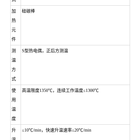
加
硅碳棒
热
元
件
测
S型热电偶，正后方测温
温
方
式
使
高温限度1350℃，连续工作温度≤1300℃
用
温
度
升
≤10℃/min，快速升温速率≤20℃/min
温