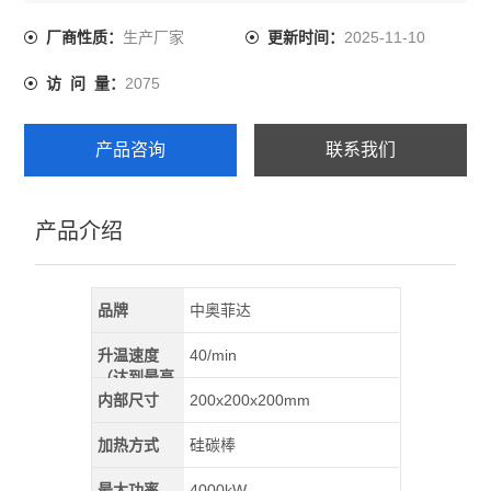
件的引出线通过炉壳后壁的接线柱引出，使用方便、连接
可靠。
生产厂家
2025-11-10
厂商性质：
更新时间：
2075
访 问 量：
产品咨询
联系我们
产品介绍
品牌
中奥菲达
升温速度
40/min
（达到最高
温）
内部尺寸
200x200x200mm
加热方式
硅碳棒
最大功率
4000kW