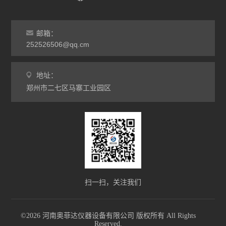
热处理电炉
灰分马弗炉
邮箱：
非标定做马弗炉
252526506@qq.cm
工业高温炉
地址：
郑州市二七区马寨工业园区
工业马弗炉
升降炉
熔块炉
坩埚炉
氧化锆烧结炉
扫一扫，关注我们
电炉配件
©2026 河南奥菲达仪器设备有限公司 版权所有 All Rights
Reserved.