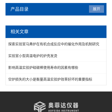
产品目录
展开
马弗炉
相关文章
陶瓷纤维马弗炉
探索实验室马弗炉在有机合成反应中的催化作用及机制研究
箱式马弗炉
实验室小型高温电炉的炉壳发烫
分体式马弗炉
影响高温实验炉硅碳棒使用寿命的因素有哪些
实验室马弗炉
箱式高温炉
空炉损失的大小是衡量高温实验炉效率好坏的重要指标
高温实验炉
高温烧结炉