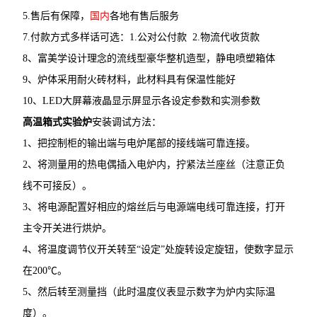
5.售后有保障，
国内
各地有售后服务
7.付款方式多样话可选：1.公对公付款 2.物流代收货款
8、富美学设计理念的流线型豪华整机造型，静电喷塑箱体
9、炉体采用耐火砖材料，此材料具有保温性能好
10、LED大屏幕液晶显示屏显示各设定参数和实测参数
高温箱式实验炉
安装调试方法：
1、把控制柜的输出端与电炉尾部的接线端可靠连接。
2、将测量用的热电偶插入电炉内，拧紧法兰座丝（注意正负
线不可接反）。
3、将电源配置好相应的熔丝后与电源端电线可靠连接，打开
主令开关进行烘炉。
4、将温度调节仪开关转至“设定”处旋转设定旋钮，使数字显示
在200℃。
5、然后转至测量挡（此时温度仪表显示数字为炉内实际温
度）。