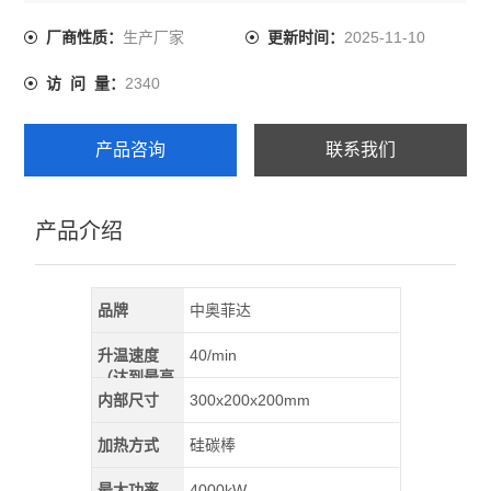
4、控温范围:室温+50～1200℃
5、温度分辨率 :1℃
生产厂家
2025-11-10
厂商性质：
更新时间：
6、波动度：±2℃
2340
访 问 量：
7、工作环境温度：5℃～40℃
8、输入功率：4000W
9、内胆尺寸（W*D*H）mm ：200*300*200
产品咨询
联系我们
产品介绍
品牌
中奥菲达
升温速度
40/min
（达到最高
温）
内部尺寸
300x200x200mm
加热方式
硅碳棒
最大功率
4000kW