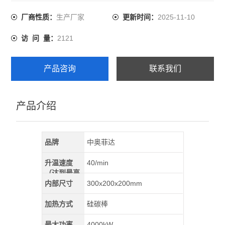
生产厂家
2025-11-10
厂商性质：
更新时间：
2121
访 问 量：
产品咨询
联系我们
产品介绍
品牌
中奥菲达
升温速度
40/min
（达到最高
温）
内部尺寸
300x200x200mm
加热方式
硅碳棒
最大功率
4000kW