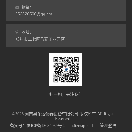
灰分马弗炉
邮箱：
非标定做马弗炉
252526506@qq.cm
工业高温炉
地址：
郑州市二七区马寨工业园区
工业马弗炉
升降炉
熔块炉
坩埚炉
氧化锆烧结炉
扫一扫，关注我们
电炉配件
©2026 河南奥菲达仪器设备有限公司 版权所有 All Rights
Reserved.
查看全部 >>
备案号：豫ICP备18034959号-2
sitemap.xml
管理登陆