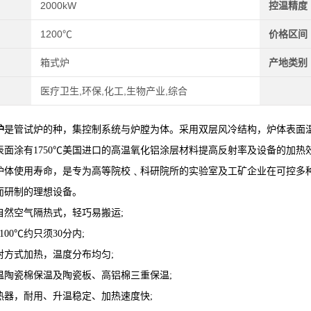
2000kW
控温精度
1200℃
价格区间
箱式炉
产地类别
医疗卫生,环保,化工,生物产业,综合
炉
是管试炉的种，集控制系统与炉膛为体。采用双层风冷结构，炉体表面温
表面涂有1750℃美国进口的高温氧化铝涂层材料提高反射率及设备的加
炉体使用寿命，是专为高等院校﹑科研院所的实验室及工矿企业在可控多
而研制的理想设备。
自然空气隔热式，轻巧易搬运;
00℃约只须30分内;
射方式加热，温度分布均匀;
温陶瓷棉保温及陶瓷板、高铝棉三重保温;
热器，耐用、升温稳定、加热速度快;