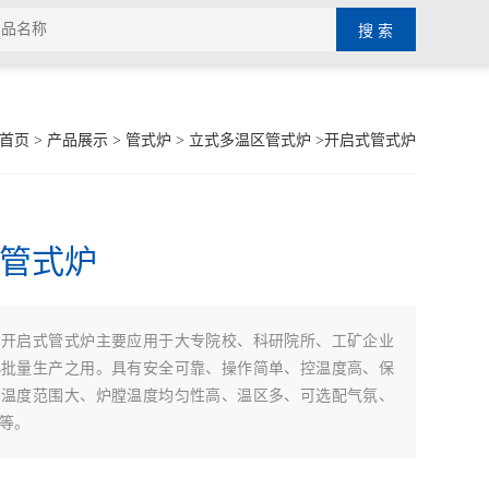
首页
>
产品展示
>
管式炉
>
立式多温区管式炉
>开启式管式炉
管式炉
开启式管式炉主要应用于大专院校、科研院所、工矿企业
：
小批量生产之用。具有安全可靠、操作简单、控温度高、保
、温度范围大、炉膛温度均匀性高、温区多、可选配气氛、
等。