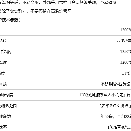
高温陶瓷板，不易变形，外部采用镀锌加高温烤漆美观，不易掉漆;
法除了做实验外，不要停留在高温炉管区;
炉
技术参数：
1200
AC
220V/3
作温度
1250
温度
1200
温度
±1℃
材质
不锈钢管/石英玻
场均匀度
±1℃(根据加热室大小而定)
及测温范围
镍铬镍硅K 测温范围
线段数
组50段，二组2
速率
1℃/h至40℃