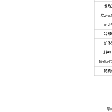
发热
发热元
耐火
冷却
炉体
计算
保修范
随机
您