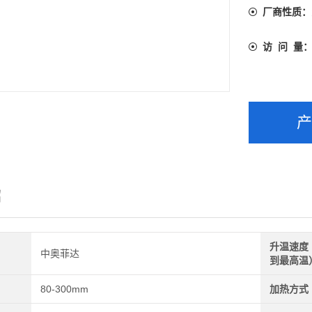
厂商性质：
访 问 量
绍
升温速度
中奥菲达
到最高温
80-300mm
加热方式