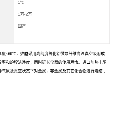
1℃
1万-2万
国产
度≤60℃，炉膛采用高纯度氧化铝微晶纤维高温真空吸附成
热效率和炉膛洁净度，同时延长仪器的使用寿命。进口加热电阻
种气氛及真空状态下对金属，非金属及其它化合物进行烧结﹑