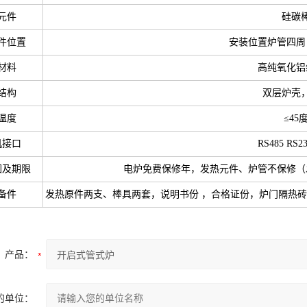
元件
硅碳
件位置
安装位置炉管四周
材料
高纯氧化铝
结构
双层炉壳
温度
≤45
机接口
RS485 RS2
围及期限
电炉免费保修年，发热元件、炉管不保修（
备件
发热原件两支、棒具两套，说明书份 ，合格证份，炉门隔热
产品：
的单位：