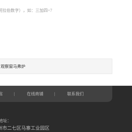
阿拉伯数字），如：三加四=7
观察窗马弗炉
：
言
在线商铺
联系我们
|
|
地址：
州市二七区马寨工业园区