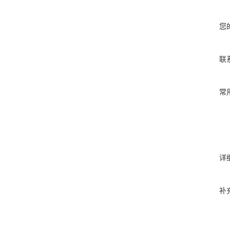
您
联
常
详
补