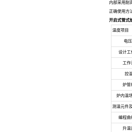
内部采用耐
正确使用方
开启式管式
温度项目
电压
设计工
工作
控
炉管
炉内温
测温元件
编程曲
升温