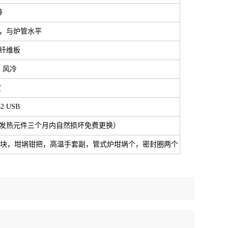
棒
，与炉管水平
纤维板
，风冷
度
32 USB
发热元件三个月内自然损坏免费更换）
砖块，坩埚钳把，高温手套副，管式炉坩埚个，密封圈两个