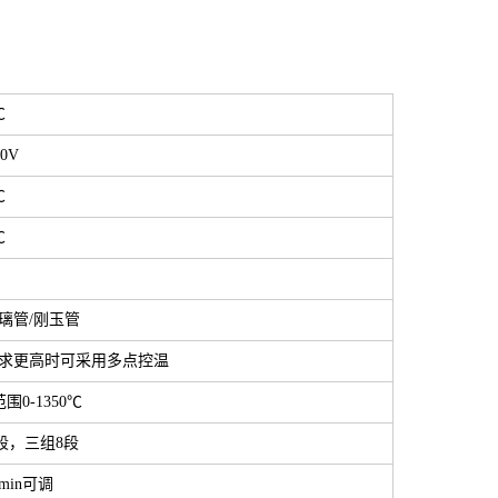
℃
80V
℃
℃
璃管/刚玉管
 要求更高时可采用多点控温
0-1350℃
2段，三组8段
/min可调