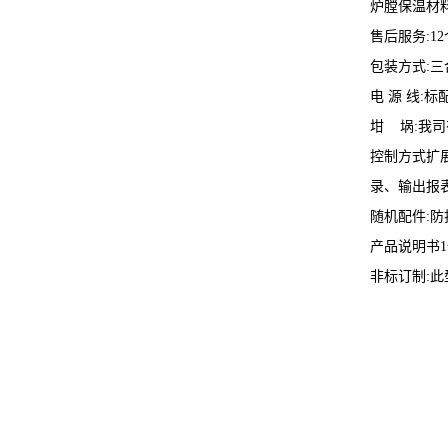
炉膛保温材料
售后服务:1
包装方式:
电 源 线:
坩 埚:我
控制方式扩
录、输出报
随机配件:防
产品说明书1
非标订制: