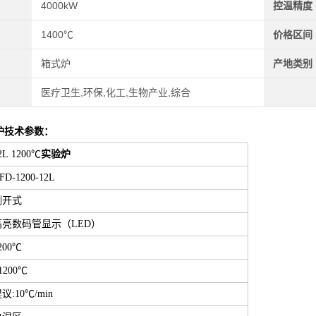
4000kW
控温精度
1400℃
价格区间
箱式炉
产地类别
医疗卫生,环保,化工,生物产业,综合
炉
技术参数：
2L 1200℃
实验炉
FD-1200-12L
侧开式
高亮数码管显示（LED）
200℃
1200℃
议:10℃/min