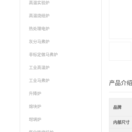
高温实验炉
高温烧结炉
热处理电炉
灰分马弗炉
非标定做马弗炉
工业高温炉
工业马弗炉
产品介
升降炉
熔块炉
品牌
坩埚炉
内部尺寸