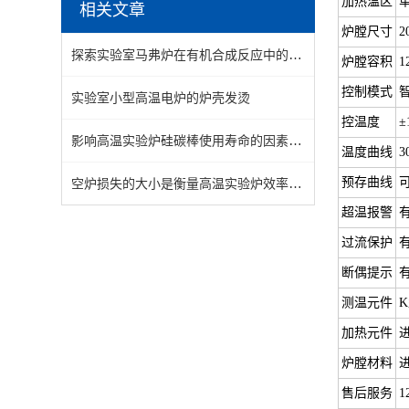
加热温区
相关文章
炉膛尺寸
2
探索实验室马弗炉在有机合成反应中的催化作用及机制研究
炉膛容积
1
控制模式
智
实验室小型高温电炉的炉壳发烫
控温度
±
影响高温实验炉硅碳棒使用寿命的因素有哪些
温度曲线
空炉损失的大小是衡量高温实验炉效率好坏的重要指标
预存曲线
超温报警
过流保护
断偶提示
测温元件
加热元件
炉膛材料
售后服务