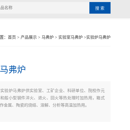
置：
首页
>
产品展示
>
马弗炉
>
实验室马弗炉
>实验炉马弗炉
马弗炉
实验炉马弗炉供实验室、工矿企业、科研单位、院校作元
：
定和般小型钢件淬火、退火、回火等热处理时加热用，箱式
作金属、陶瓷的烧结、溶解、分析等高温加热用。