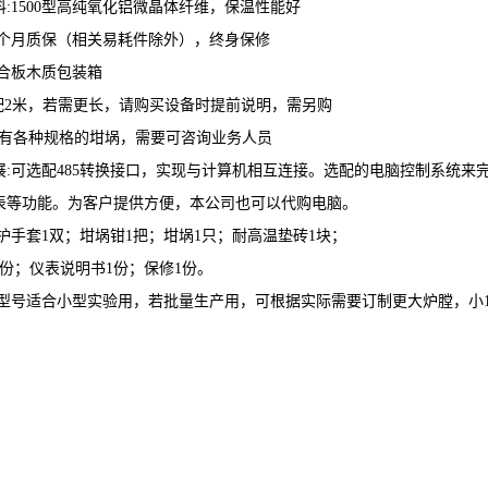
:1500型高纯氧化铝微晶体纤维，保温性能好
2个月质保（相关易耗件除外），终身保修
三合板木质包装箱
标配2米，若需更长，请购买设备时提前说明，需另购
司有各种规格的坩埚，需要可咨询业务人员
展:可选配485转换接口，实现与计算机相互连接。选配的电脑控制系统来
表等功能。为客户提供方便，本公司也可以代购电脑。
护手套1双；坩埚钳1把；坩埚1只；耐高温垫砖1块；
份；仪表说明书1份；保修1份。
此型号适合小型实验用，若批量生产用，可根据实际需要订制更大炉膛，小