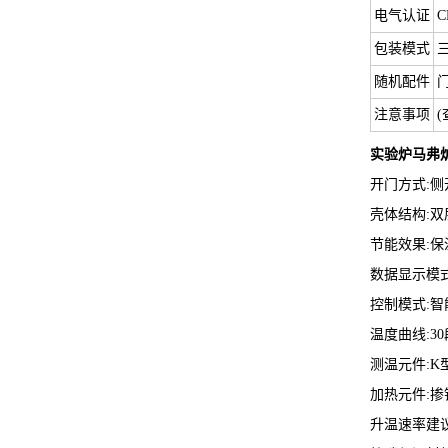
电气认证
包装模式
随机配件
注意事项
实验炉马弗
开门方式:
壳体结构:
节能效果:保
数据显示模
控制模式:智
温度曲线:3
测温元件:K
加热元件:
升温速率建议:1