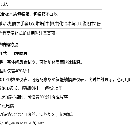
CE认证
三合板木质包装箱，包装箱不回收
门堵1块;防护手套1双;坩埚钳1把;氧化铝坩埚2只;说明书1份
(查看高温箱式炉使用时注意事项)
炉
结构特点
侧开式，自左向右
双层，壳体间风扇制冷，可使炉体表面快速降温。
温时仅需40%功率
式:LED数显仪表，可选配豪华型智能触摸屏仪表，实时曲线显示，也可
能PID调节、模糊控制、自整定功能
0段可编程控制，可设置30段升降温程序
型热电偶
掺钼铁铬铝合金加热丝，温场均匀，能耗低。
0℃/Min Max:20℃/Min