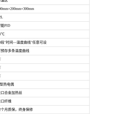
单温区
00mm×200mm×300mm
2L
能PID
1℃
30段"时间—温度曲线"任意可设
可预存多条温度曲线
有
有
有
K型热电偶
进口合金加热丝
进口纤维
12个月质保，终身保修