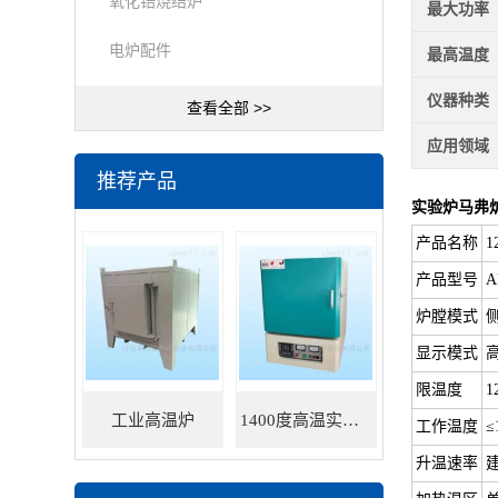
氧化锆烧结炉
最大功率
电炉配件
最高温度
仪器种类
查看全部 >>
应用领域
推荐产品
实验炉马弗
产品名称
1
产品型号
A
炉膛模式
显示模式
限温度
1
工业高温炉
1400度高温实验炉
工作温度
≤
升温速率
建