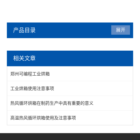
产品目录
展开
烘箱
相关文章
热风循环烘箱
郑州可编程工业烘箱
工业烘箱
工业烘箱使用注意事项
恒温烘箱
热风循环烘箱在制药生产中具有重要的意义
高温烘箱
真空烘箱
高温热风循环烘箱使用及注意事项
台车烘箱