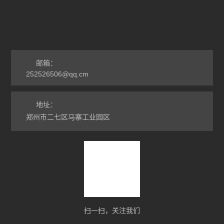
非标定做烘箱
查看全部 >>
邮箱：
252526506@qq.cm
地址：
郑州市二七区马寨工业园区
扫一扫，关注我们