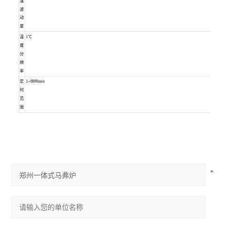
温
波
动
度
温
1℃
度
分
辨
率
定
1~9999min
时
范
围