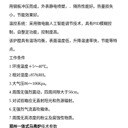
用钢板冲压而成，外表静电喷塑，．隔热性能好。热量损失
小，节能效果好。
温控系统：采用微电脑人工智能调节技术，具有PID模糊控
制，自整定功能，控制度高。
该炉膛具有温场均衡，表面温度低，升降温速率快，节能等特
点。
工作条件
1.环境温度＋5～40℃。
2.相对湿度≤85％RH。
3.大气压86～106Kpa。
4.周围无强烈震动，四周间隙大于50cm。
5.对试验箱应无直射阳光和热源辐射。
6.无强烈气流直吹箱体。
7.周围无高浓度的粉尘及腐蚀性物质。
郑州一体式马弗炉
​技术参数