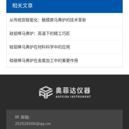
相关文章
陶瓷纤维马弗炉
从传统到智能化：触摸屏马弗炉的技术革新
箱式马弗炉
硅钼棒马弗炉：高温下的精工巧匠
分体式马弗炉
硅钼棒马弗炉在材料科学中的应用
实验室马弗炉
箱式高温炉
硅碳棒马弗炉在金属加工中的重要作用
高温实验炉
高温烧结炉
热处理电炉
灰分马弗炉
邮箱：
非标定做马弗炉
252526506@qq.cm