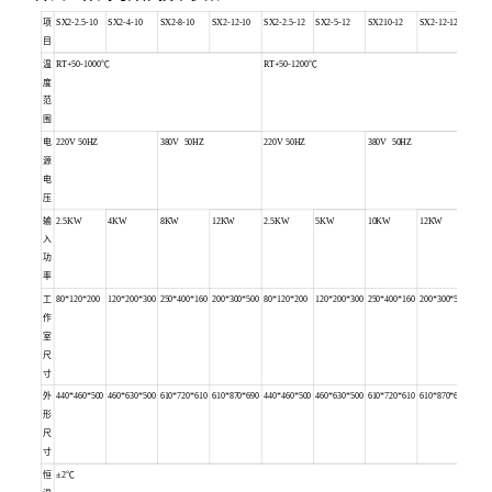
项
SX2-2.5-10
SX2-4-10
SX2-8-10
SX2-12-10
SX2-2.5-12
SX2-5-12
SX210-12
SX2-12-12
目
温
RT+50-1000℃
RT+50-1200℃
度
范
围
电
220V 50HZ
380V 50HZ
220V 50HZ
380V 50HZ
源
电
压
输
2.5KW
4KW
8KW
12KW
2.5KW
5KW
10KW
12KW
入
功
率
工
80*120*200
120*200*300
250*400*160
200*300*500
80*120*200
120*200*300
250*400*160
200*300*500
作
室
尺
寸
外
440*460*500
460*630*500
610*720*610
610*870*690
440*460*500
460*630*500
610*720*610
610*870*690
形
尺
寸
恒
±2℃