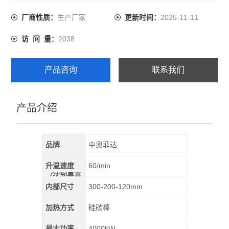
产，以及院校科研教学中涉及到的陶瓷，冶金，电子，玻
璃，化工，机械，耐火材料，新材料开发，特种材料，建
生产厂家
2025-11-11
厂商性质：
更新时间：
材领域。
2038
访 问 量：
产品咨询
联系我们
产品介绍
品牌
中奥菲达
升温速度
60/min
（达到最高
温）
内部尺寸
300-200-120mm
加热方式
硅碳棒
最大功率
4000kW