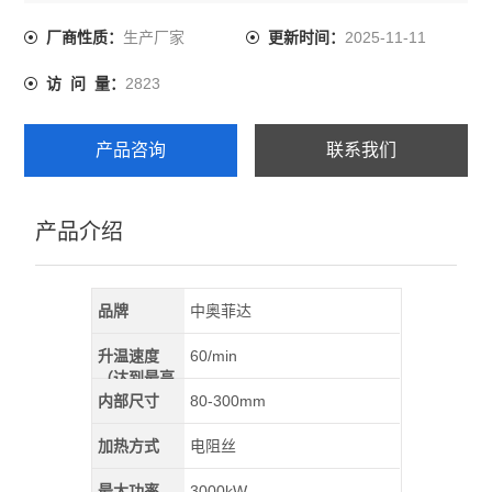
生产厂家
2025-11-11
厂商性质：
更新时间：
2823
访 问 量：
产品咨询
联系我们
产品介绍
品牌
中奥菲达
升温速度
60/min
（达到最高
温）
内部尺寸
80-300mm
加热方式
电阻丝
最大功率
3000kW