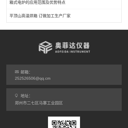
箱式电炉的应用范围及优势特点
1700℃管式炉
立式多温区管式炉
平顶山高温烘箱 订做加工生产厂家
查看全部 >>
邮箱：
252526506@qq.cm
地址：
郑州市二七区马寨工业园区