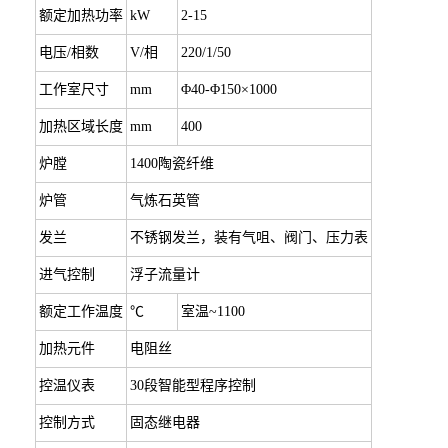
额定加热功率
kW
2-15
电压/相数
V/相
220/1/50
工作室尺寸
mm
Φ40-Φ150×1000
加热区域长度
mm
400
炉膛
1400陶瓷纤维
炉管
气炼石英管
发兰
不锈钢发兰，装有气咀、阀门、压力表
进气控制
浮子流量计
额定工作温度
℃
室温~1100
加热元件
电阻丝
控温仪表
30段智能型程序控制
控制方式
固态继电器