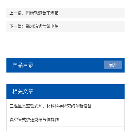
凹槽轨道台车烘箱
上一篇：
郑州箱式气氛电炉
下一篇：
产品目录
展开
管式炉
相关文章
管式气氛炉
三温区真空管式炉：材料科学研究的革新设备
1200℃管式炉
真空管式炉通烧结气体操作
1400℃管式炉