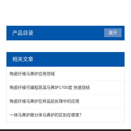
产品目录
展开
马弗炉
相关文章
陶瓷纤维马弗炉
陶瓷纤维马弗炉应用领域
箱式马弗炉
陶瓷纤维可编程高温马弗炉1700度 快速烧结
分体式马弗炉
陶瓷纤维马弗炉在样品前处理中的应用
实验室马弗炉
箱式高温炉
一体马弗炉跟分体马弗炉的区别在哪里？
高温实验炉