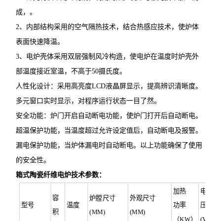
成，。
2、内部结构采用的空气隔热技术，结合热感应技术，使炉体
表面快速降温。
3、电炉壳体采用双层强制风冷构造，使电炉在温度时炉壳外
部温度接近室温，不高于50摄氏度。
人性化设计：采用高亮度LCD液晶屏显示，提高辨识清晰度。
多元窗口实时显示，对程序运行状态一目了然。
安全功能：炉门开启自动断电功能，使炉门打开后自动断电。
超温保护功能，当温度超过允许设定值后，自动断电及报警。
漏电保护功能，当炉体漏电时自动断电。以上功能确保了使用
的安全性。
箱式陶瓷纤维电炉
技术参数：
加热
电
容
炉膛尺寸
外观尺寸
型号
温度
功率
压
积
(MM)
(MM)
（KW）
(V)