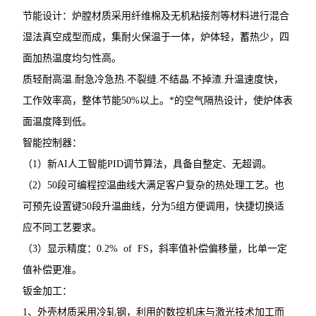
节能设计：炉膛材质采用纤维棉及无机粘接剂等材料进行混合
湿法真空成型而成，集耐火保温于一体，炉体轻，蓄热少，四
面加热温度均匀性高。
质轻耐高温.耐急冷急热.不裂缝.不结晶.不掉渣.升温速度快，
工作效率高，整体节能50%以上。*的空气隔热设计，使炉体表
面温度降到低。
智能控制器：
（1）新AI人工智能PID调节算法，具备自整定、无超调。
（2）50段可编程控温曲线大满足客户复杂的热处理工艺。也
可预先设置键50段升温曲线，分为5组方便调用，快捷切换适
应不同工艺要求。
（3）显示精度：0.2% of FS，斜率值补偿偏移量，比单一定
值补偿更准。
钣金加工：
1、外壳材质采用冷轧钢，利用的数控机床与激光技术加工而