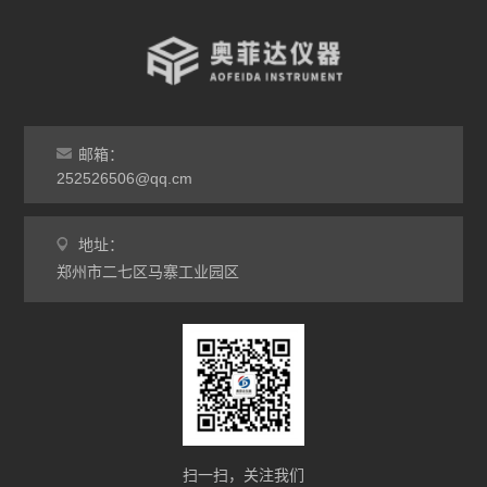
高温烧结炉
热处理电炉
灰分马弗炉
邮箱：
非标定做马弗炉
252526506@qq.cm
工业高温炉
地址：
郑州市二七区马寨工业园区
工业马弗炉
升降炉
熔块炉
坩埚炉
氧化锆烧结炉
扫一扫，关注我们