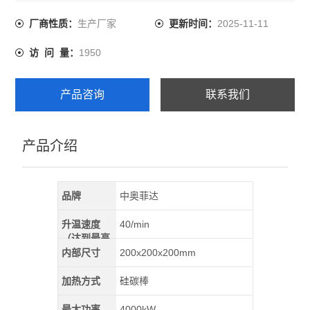
火、低熔点金属熔化、砂型和油漆膜层的干燥等。
生产厂家
2025-11-11
厂商性质：
更新时间：
1950
访 问 量：
产品咨询
联系我们
产品介绍
品牌
中奥菲达
升温速度
40/min
（达到最高
温）
内部尺寸
200x200x200mm
加热方式
硅碳棒
最大功率
4000kW