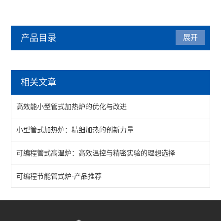
产品目录
展开
管式炉
相关文章
管式气氛炉
高效能小型管式加热炉的优化与改进
1200℃管式炉
小型管式加热炉：精细加热的创新力量
1400℃管式炉
可编程管式高温炉：高效温控与精密实验的理想选择
1700℃管式炉
立式多温区管式炉
可编程节能管式炉-产品推荐
查看全部 >>