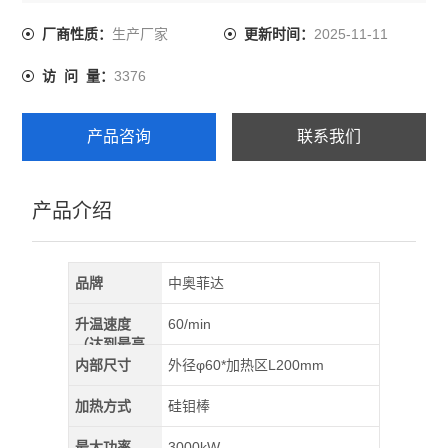
3、炉管采用99高纯刚玉管、两端采用SUS304高真空法兰
密封。
生产厂家
2025-11-11
厂商性质：
更新时间：
3376
访 问 量：
产品咨询
联系我们
产品介绍
品牌
中奥菲达
升温速度
60/min
（达到最高
温）
内部尺寸
外径φ60*加热区L200mm
加热方式
硅钼棒
最大功率
3000kW