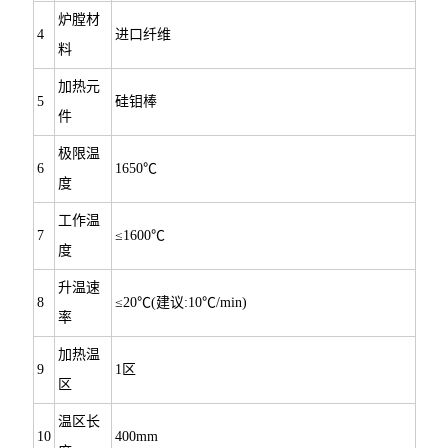
炉膛材
4
进口纤维
料
加热元
5
硅钼棒
件
极限温
6
1650℃
度
工作温
7
≤1600℃
度
升温速
8
≤20℃(建议:10℃/min)
率
加热温
9
1区
区
温区长
10
400mm