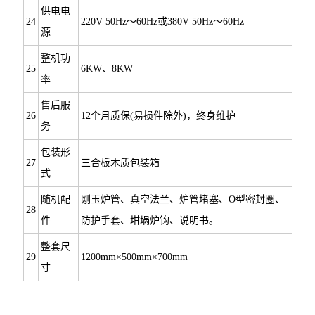
供电电
24
220V 50Hz～60Hz或380V 50Hz～60Hz
源
整机功
25
6KW、8KW
率
售后服
26
12个月质保(易损件除外)，终身维护
务
包装形
27
三合板木质包装箱
式
随机配
刚玉炉管、真空法兰、炉管堵塞、O型密封圈、
28
件
防护手套、坩埚炉钩、说明书。
整套尺
29
1200mm×500mm×700mm
寸