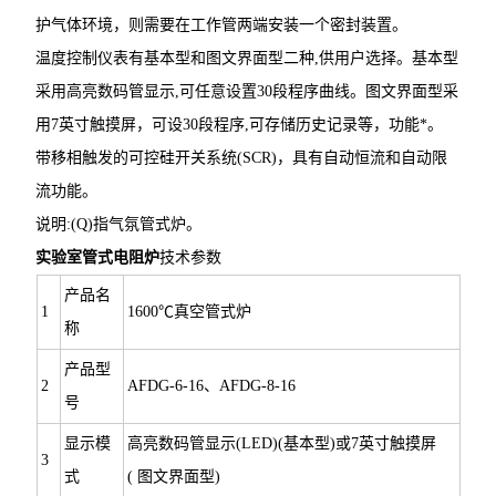
护气体环境，则需要在工作管两端安装一
个密封装置。
温度控制仪表有基本型和图文界面型二种,供用户选择。基本型
采用高亮数码管显示,可任意设置30段程序曲线。图文界面型采
用7英寸触摸屏，可设30段程序,可存储历史记录等，功能*。
带移相触发的可控硅开关系统(SCR)，具有自动恒流和自动限
流功能。
说明:(Q)指气氛管式炉。
实验室管式电阻炉
技术参数
产品名
1
1600℃真空管式炉
称
产品型
2
AFDG-6-16、AFDG-8-16
号
显示模
高亮数码管显示(LED)(基本型)或7英寸触摸屏
3
式
( 图文界面型)