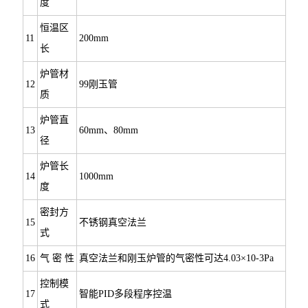
度
恒温区
11
200mm
长
炉管材
12
99刚玉管
质
炉管直
13
60mm、80mm
径
炉管长
14
1000mm
度
密封方
15
不锈钢真空法兰
式
16
气 密 性
真空法兰和刚玉炉管的气密性可达4.03×10-3Pa
控制模
17
智能PID多段程序控温
式