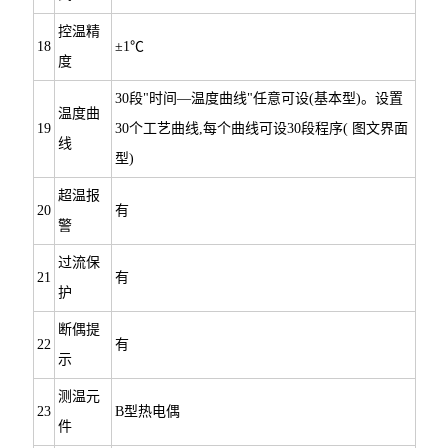
控温精
18
±1℃
度
30段"时间—温度曲线"任意可设(基本型)。设置
温度曲
19
30个工艺曲线,每个曲线可设30段程序( 图文界面
线
型)
超温报
20
有
警
过流保
21
有
护
断偶提
22
有
示
测温元
23
B型热电偶
件