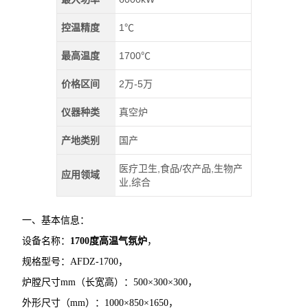
控温精度
1℃
最高温度
1700℃
价格区间
2万-5万
仪器种类
真空炉
产地类别
国产
医疗卫生,食品/农产品,生物产
应用领域
业,综合
一、基本信息：
设备名称：
1700度高温气氛炉
，
规格型号：AFDZ-1700，
炉膛尺寸mm（长宽高）：500×300×300，
外形尺寸（mm）：1000×850×1650，