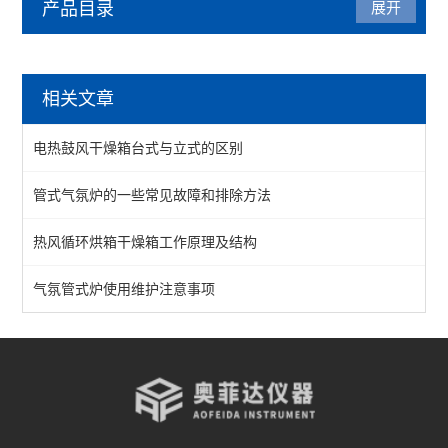
产品目录
展开
气氛炉
相关文章
箱式气氛炉
电热鼓风干燥箱台式与立式的区别
1200℃气氛炉
管式气氛炉的一些常见故障和排除方法
1400℃气氛炉
热风循环烘箱干燥箱工作原理及结构
1700℃气氛炉
真空气氛炉
气氛管式炉使用维护注意事项
查看全部 >>