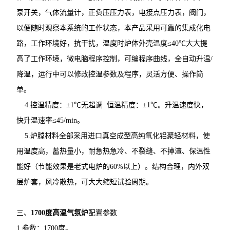
泵开关，气体流量计，正负压压力表，电接点压力表，阀门，
以便随时观察本系统的工作状态，本产品采用可靠的集成化电
路，工作环境好，抗干扰，温度时炉体外壳温度≤40℃大大提
高了工作环境，微电脑程序控制，可编程序曲线，全自动升温/
降温，运行中可以修改控温参数及程序，灵活方便、操作简
单。
4.控温精度：±1℃无超调 恒温精度：±1℃。升温速度快，
快升温速率≤45/min。
5.炉膛材料全部采用进口真空成型高纯氧化铝聚轻材料，使
用温度高，蓄热量小，耐急热急冷、不裂缝、不掉渣、保温性
能好（节能效果是老式电炉的60%以上）。结构合理，内外双
层炉套，风冷散热，可大大缩短试验周期。
三、
1700度高温气氛炉
配置参数
1.参数：1700度。