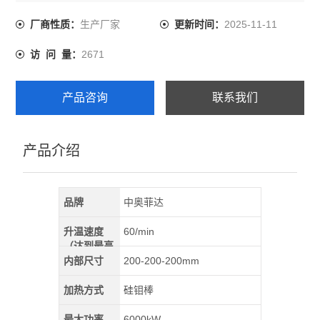
物理测定，以及金属、陶瓷
的烧结和熔解、小型钢件等加热、焙烧、烘干、钎焊、热
生产厂家
2025-11-11
厂商性质：
更新时间：
处理等。
2671
访 问 量：
产品咨询
联系我们
产品介绍
品牌
中奥菲达
升温速度
60/min
（达到最高
温）
内部尺寸
200-200-200mm
加热方式
硅钼棒
最大功率
6000kW