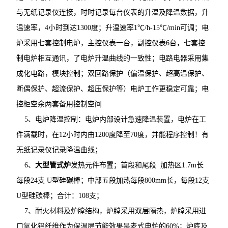
与无纸记录仪连接，时时记录每台仪表的升温及降温数据，升
温速率，4小时到达1300度；升温速率1℃/h-15℃/min可调；电
炉采用七套控制电炉，主控仪表一台，副控仪表6台，七套控
制电炉相互通讯，了电炉升温曲线的一致性；电路电器采用集
成化电路，模块控制；双回路保护（偏温保护、超高温保护、
断偶保护、超流保护、超压保护等）电炉工作更稳定可靠；电
控柜空余两套备用控制空间
5、电炉降温控制：电炉内部设计急速降温装置，电炉在工
件满载时，在12小时内由1200度降至70度，并能程序控制！有
无纸记录仪记录降温曲线；
6、
大型管式炉
发热元件布置；首段和尾段 加热区1.7m长
每段24支 U型硅碳棒；中部五段加热每段800mm长，每段12支
U型硅碳棒；合计：108支；
7、耐火材料及炉膛结构，炉膛采用双层隔热，炉膛采用进
口氧化铝纤维作为保温层节能效果是老式电炉的60%；炉底及