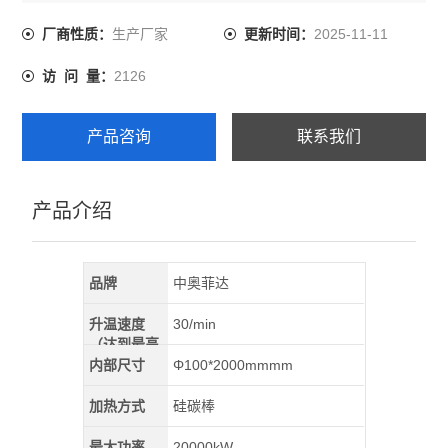
6500mm，均匀区温度均匀性±8摄氏度；功率180KW；电
压380V；
生产厂家
2025-11-11
厂商性质：
更新时间：
2126
访 问 量：
产品咨询
联系我们
产品介绍
品牌
中奥菲达
升温速度
30/min
（达到最高
温）
内部尺寸
Φ100*2000mmmm
加热方式
硅碳棒
最大功率
20000kW