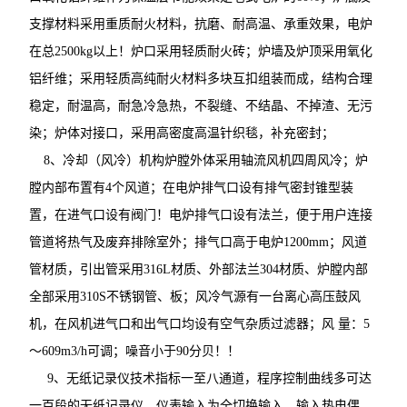
支撑材料采用重质耐火材料，抗磨、耐高温、承重效果，电炉
在总2500kg以上！炉口采用轻质耐火砖；炉墙及炉顶采用氧化
铝纤维；采用轻质高纯耐火材料多块互扣组装而成，结构合理
稳定，耐温高，耐急冷急热，不裂缝、不结晶、不掉渣、无污
染；炉体对接口，采用高密度高温针织毯，补充密封；
8、冷却（风冷）机构炉膛外体采用轴流风机四周风冷；炉
膛内部布置有4个风道；在电炉排气口设有排气密封锥型装
置，在进气口设有阀门！电炉排气口设有法兰，便于用户连接
管道将热气及废弃排除室外；排气口高于电炉1200mm；风道
管材质，引出管采用316L材质、外部法兰304材质、炉膛内部
全部采用310S不锈钢管、板；风冷气源有一台离心高压鼓风
机，在风机进气口和出气口均设有空气杂质过滤器；风 量：5
～609m3/h可调；噪音小于90分贝！！
9、无纸记录仪技术指标一至八通道，程序控制曲线多可达
一百段的无纸记录仪。仪表输入为全切换输入，输入热电偶、