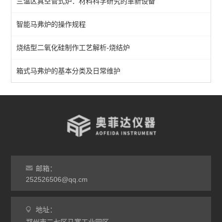
三温区真空管式炉：材料科学研究的革新设备
1200℃管式炉
智能马弗炉的操作规程
1400℃管式炉
烧结型二氧化硅制作工艺解析-烧结炉
1700℃管式炉
立式多温区管式炉
箱式马弗炉的基本分类及日常维护
查看全部 >>
邮箱：
252526506@qq.cm
地址：