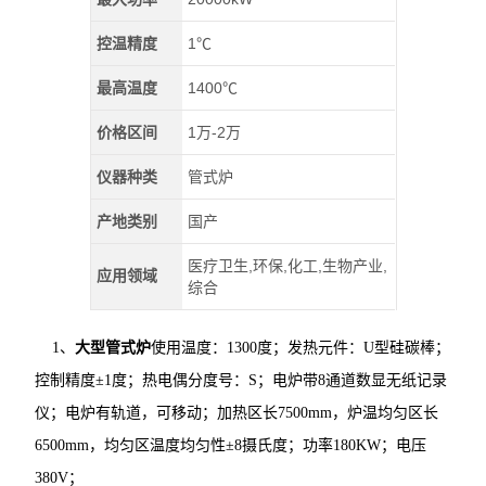
控温精度
1℃
最高温度
1400℃
价格区间
1万-2万
仪器种类
管式炉
产地类别
国产
医疗卫生,环保,化工,生物产业,
应用领域
综合
1、
大型管式炉
使用温度：1300度；发热元件：U型硅碳棒；
控制精度±1度；热电偶分度号：S；电炉带8通道数显无纸记录
仪；电炉有轨道，可移动；加热区长7500mm，炉温均匀区长
6500mm，均匀区温度均匀性±8摄氏度；功率180KW；电压
380V；