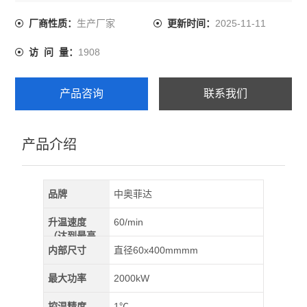
面温度低、升降温速率快、节能等优点。有单管、双管、
卧式、可开启式、立式、单温区、多温区等多种管式炉
生产厂家
2025-11-11
厂商性质：
更新时间：
型。主要应用于大专院校，科研院所，工矿企业等实验和
1908
访 问 量：
小批量生产之用。
产品咨询
联系我们
产品介绍
品牌
中奥菲达
升温速度
60/min
（达到最高
温）
内部尺寸
直径60x400mmmm
最大功率
2000kW
控温精度
1℃