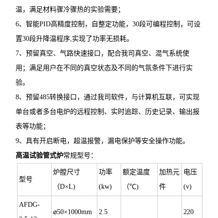
温，满足材料骤冷骤热的实验需要；
6、智能PID高精度控制，自整定功能，30段可编程控制，可设
置30段升降温程序,实现了功率无损耗。
7、预留真空、气路快速接口，配合我司真空、混气系统使
用；满足用户在不同的真空状态及不同的气氛条件下进行实
验。
8、预留485转换接口，通过我司软件，与计算机互联，可实现
单台或者多台电炉的远程控制、实时追踪、历史记录、输出报
表等功能；
9、具有开启断电，超温报警，漏电保护等安全操作功能。
高温试验管式炉
常规型号：
炉膛尺寸
功率
额定温度
加热元
电压
型号
（D×L)
(kw)
（℃)
件
(v)
AFDG-
⌀50×1000mm
2.5
220