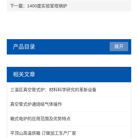
1400度实验室坩埚炉
下一篇：
产品目录
展开
管式炉
相关文章
管式气氛炉
三温区真空管式炉：材料科学研究的革新设备
1200℃管式炉
真空管式炉通烧结气体操作
1400℃管式炉
箱式电炉的应用范围及优势特点
1700℃管式炉
立式多温区管式炉
平顶山高温烘箱 订做加工生产厂家