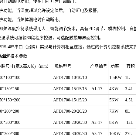
启自动断电功能，使炉门打开后自动断电。
护功能，当温度超过允许设定值后，自动断电及报警。
护功能，当炉体漏电时自动断电。
阻炉温度控制系统采用人工智能调节技术，具有PID调节、模糊控制、自
控温系统可编辑30段程序控温，可选配触摸屏界面控制。
择RS-485串口（另购）实现与计算机相互连接，通过的计算机控制系统
高温炉
技术参数
膛尺寸(宽X高X长)（mm）
规格型号
产品编号
功率
容积
00*100*100
AFD1700-10/10/10
1.5KW
1L
0*150*150
AFD1700-15/15/15
A1-17
4KW
3.4L
50*150*200
AFD1700-15/15/20
5KW
4.5L
0*200*200
AFD1700-20/20/20
7KW
8L
00*200*300
AFD1700-20/20/30
A2-17
8KW
12L
0*300*300
AFD1700-30/30/30
A3-17
10KW
27L