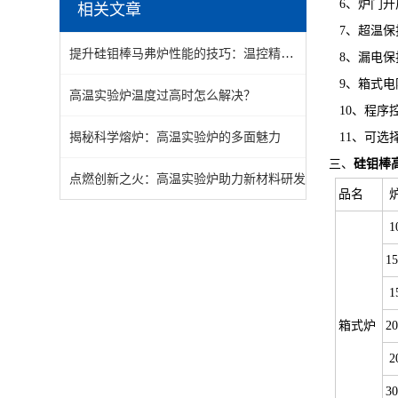
6、炉门开
相关文章
7、超温保
提升硅钼棒马弗炉性能的技巧：温控精度与节能优化
8、漏电保
9、箱式电
高温实验炉温度过高时怎么解决？
10、程序
揭秘科学熔炉：高温实验炉的多面魅力
11、可选
三、
硅钼棒
点燃创新之火：高温实验炉助力新材料研发
品名
炉
1
15
1
箱式炉
20
2
30