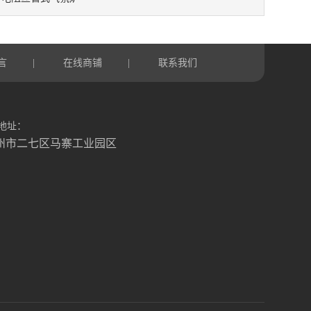
言
在线商铺
联系我们
|
|
地址：
州市二七区马寨工业园区