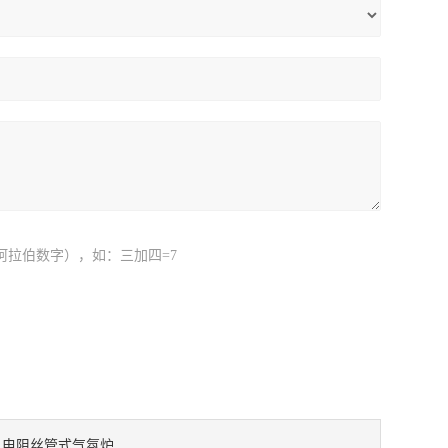
阿拉伯数字），如：三加四=7
电阻丝管式气氛炉
：