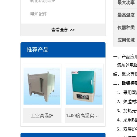
氧化锆烧结炉
最大功率
电炉配件
最高温度
仪器种类
查看全部 >>
应用领域
推荐产品
一、产品应
该系列电阻
结、退火等
二、
硅钼棒
1、采用双
2、炉膛材
3、加热元
工业高温炉
1400度高温实验炉
4、采用B
5、双层炉