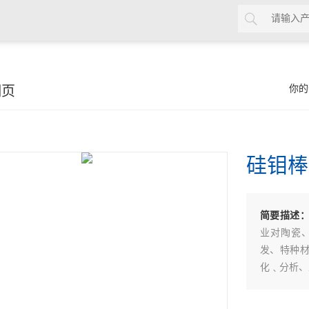
细页
你的
硅钼棒
简要描述
业对陶瓷
发、特种
化﹑分析、