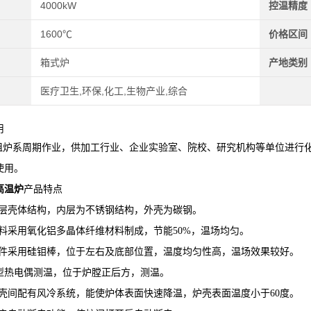
4000kW
控温精度
1600℃
价格区间
箱式炉
产地类别
医疗卫生,环保,化工,生物产业,综合
用
炉系周期作业，供加工行业、企业实验室、院校、研究机构等单位进行化
使用。
高温炉
产品特点
层壳体结构，内层为不锈钢结构，外壳为碳钢。
料采用氧化铝多晶体纤维材料制成，节能50%，温场均匀。
件采用硅钼棒，位于左右及底部位置，温度均匀性高，温场效果较好。
型热电偶测温，位于炉膛正后方，测温。
壳间配有风冷系统，能使炉体表面快速降温，炉壳表面温度小于60度。