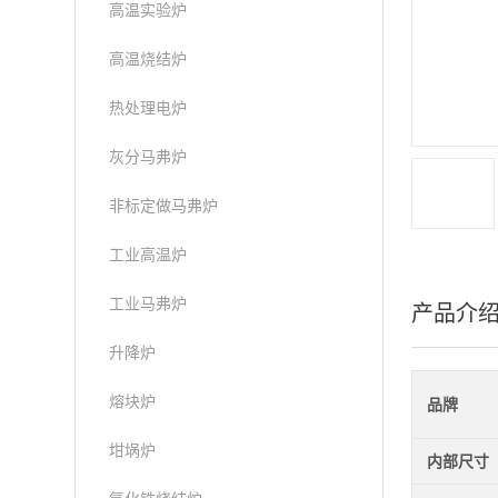
高温实验炉
高温烧结炉
热处理电炉
灰分马弗炉
非标定做马弗炉
工业高温炉
工业马弗炉
产品介
升降炉
熔块炉
品牌
坩埚炉
内部尺寸