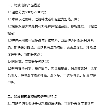
一、箱式电炉产品描述
1.1温度分类600℃~1800℃；
1.1本款以硅碳棒、硅钼棒或者电阻丝为加热元件；
1.2采用双层壳体结构和30段程序控温系统，移相触发、可控硅
控制；
1.3炉膛采用氧化铝多晶体纤维材料，双层炉壳间配有风冷系
统，能快速升降温，该炉具有温场均衡、表面温度低、升降温
度速率快、节能等优点；
1.4有卧式、立式等多种炉型；
1.5具有安全可靠、操作简单、控温精度高、保温效果好、温度
范围大、炉膛温度均匀性高、温区多、可选配气氛、抽真空炉
型等。
二、
30段程序温控马弗炉
产品特点
2.1节能型的陶瓷纤维材料和双层结构，可将外表温度降到常