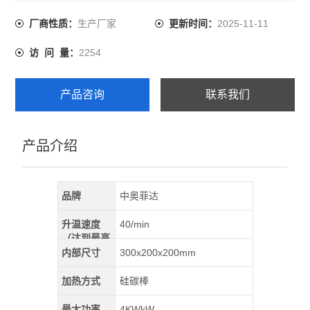
工业度0.2智能仪表，PID控制，51段可编程自动控制，该
系列电炉广泛应用于高等院校、科研院所以及企业实验
生产厂家
2025-11-11
厂商性质：
更新时间：
室，是对金属、非金属及其它化合物材料进行烧结、熔
2254
访 问 量：
化、分析和研制用的理想备。
产品咨询
联系我们
产品介绍
品牌
中奥菲达
升温速度
40/min
（达到最高
温）
内部尺寸
300x200x200mm
加热方式
硅碳棒
最大功率
4KWkW