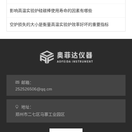
影响高温实验炉硅碳棒使用寿命的因素有哪些
实验室马弗炉
箱式高温炉
空炉损失的大小是衡量高温实验炉效率好坏的重要指标
高温实验炉
高温烧结炉
热处理电炉
灰分马弗炉
邮箱：
非标定做马弗炉
252526506@qq.cm
工业高温炉
地址：
郑州市二七区马寨工业园区
工业马弗炉
升降炉