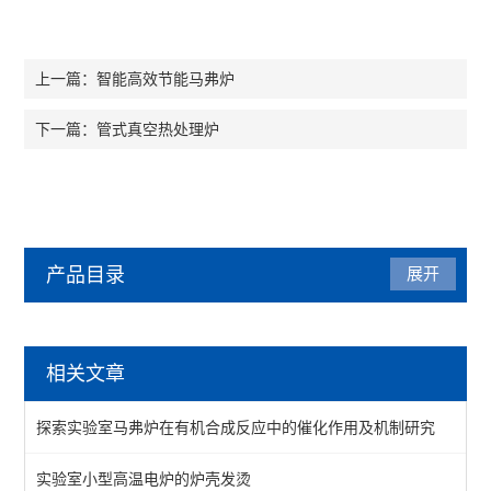
智能高效节能马弗炉
上一篇：
管式真空热处理炉
下一篇：
产品目录
展开
马弗炉
相关文章
陶瓷纤维马弗炉
探索实验室马弗炉在有机合成反应中的催化作用及机制研究
箱式马弗炉
实验室小型高温电炉的炉壳发烫
分体式马弗炉