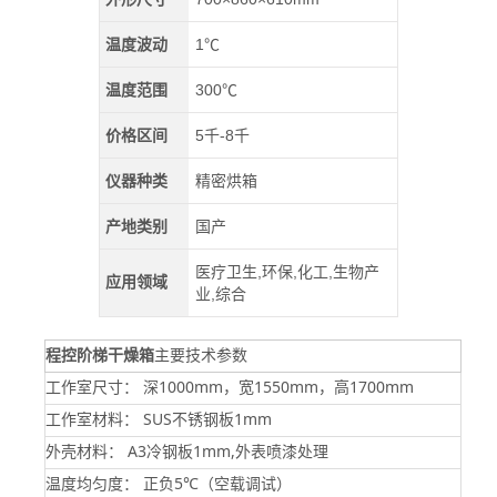
温度波动
1℃
温度范围
300℃
价格区间
5千-8千
仪器种类
精密烘箱
产地类别
国产
医疗卫生,环保,化工,生物产
应用领域
业,综合
主要技术参数
程控阶梯干燥箱
工作室尺寸： 深1000mm，宽1550mm，高1700mm
工作室材料： SUS不锈钢板1mm
外壳材料： A3冷钢板1mm,外表喷漆处理
温度均匀度： 正负5℃（空载调试）