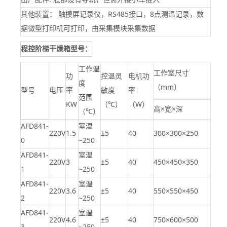
其他装置： 触摸屏记录仪，RS485接口，8点测温记录，数
据微型打印机可打印，由采集模块采集数据
程控阶梯干燥箱
型号：
工作温
工作室尺寸
功
控温灵
电机功
度
（mm）
型号
电压
率
敏度
率
范围
KW
（℃）
（W）
高×宽×深
（℃）
AFD
841-
室温
220V
1.5
±5
40
300×300×250
0
~250
AFD
841-
室温
220V
3
±5
40
450×450×350
1
~250
AFD
841-
室温
220V
3.6
±5
40
550×550×450
2
~250
AFD
841-
室温
220V
4.6
±5
40
750×600×500
3
~250