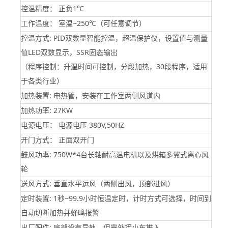
控温精度： 正负1℃
工作温度： 室温~250℃（可任意调节）
控温方式: PID双数显智能控温，超温保护仪，设置值与测量
值LED双数显示，SSR固态输出
（程序控制：升温时间可控制，分段加热，30段程序，适用
于各类行业）
加热装置: 电热管，安装在工作室两侧风道内
加热功率: 27KW
电源电压： 电源电压 380V,50HZ
开门方式： 正面双开门
鼓风功率: 750W*4台长轴耐高温电机以及烘箱多翼式离心风
轮
送风方式: 垂直水平运风（两侧出风，顶部进风）
定时装置: 1秒~99.9小时恒温定时，计时方式可选择，时间到
自动切断加热并蜂鸣报警
出厂配件: 底部设有导轨，但需外接小车推入