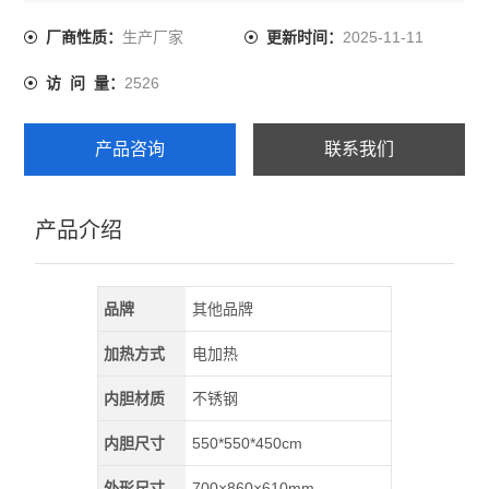
定，温度过冲等弊病，控温效好佳。液晶屏幕显示，示值
清晰、直观。微电脑智能控制，设定温度后，仪表自行控
生产厂家
2025-11-11
厂商性质：
更新时间：
制加热功率，并显示加热状态，控温确而稳定。有定时功
2526
访 问 量：
能，定时时间长达9999 分钟。
产品咨询
联系我们
产品介绍
品牌
其他品牌
加热方式
电加热
内胆材质
不锈钢
内胆尺寸
550*550*450cm
外形尺寸
700×860×610mm