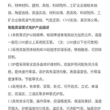
料、特种材料、建材、高校、科研院所、工矿企业做粉末焙
烧、陶瓷烧结、高温实验、材料处理、质高校、科研院所、工
矿企业做高温气氛烧结、气氛还原、CVD实验、真空退火等。
智能高温管式电炉
产品描述
1.1本款管式炉以硅碳棒、硅钼棒或者电阻丝为加热元件，温度
一般在1200度以上采用刚玉管。（注：1200度以下也可使用）
1.2采用双层壳体结构和30段程序控温系统，移相触发、可控硅
控制，
1.3炉膛采用氧化铝多晶体纤维材料，双层炉壳间配有风冷系
统，能快速升降温，该炉具有温场均衡、表面温度低、升降温
度速率快、节能等优点。
1.4采用技术，有单管、双管、卧式、可开启式、立式、单温
区、双温区、三温区等多种管式炉型。
1.5具有安全可靠、操作简单、控温精度高、保温效果好、温度
范围大、炉膛温度均匀性高、温区多、可选配气氛、抽真空炉