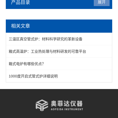
产品目录
展开
管式炉
相关文章
管式气氛炉
三温区真空管式炉：材料科学研究的革新设备
1200℃管式炉
箱式高温炉：工业热处理与材料研发的可靠平台
1400℃管式炉
箱式电炉有哪些优点？
1700℃管式炉
立式多温区管式炉
1000度开启式管式炉详细说明
查看全部 >>