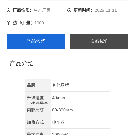
于高校、科研院所、工矿企业做高温气氛烧结、气氛还
原、CVD实验、真空退火等。
生产厂家
2025-11-11
厂商性质：
更新时间：
1900
访 问 量：
产品咨询
联系我们
产品介绍
品牌
其他品牌
升温速度
40/min
（达到最高
温）
内部尺寸
80-300mm
加热方式
电阻丝
最大功率
2000kW