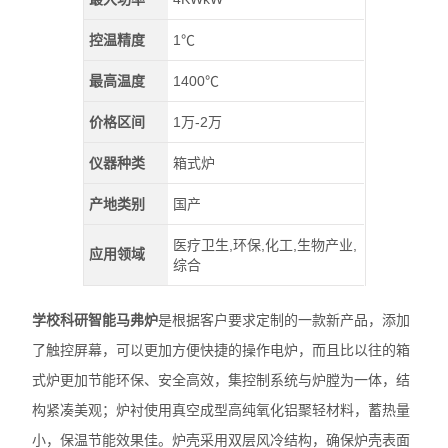
控温精度
1℃
最高温度
1400℃
价格区间
1万-2万
仪器种类
箱式炉
产地类别
国产
医疗卫生,环保,化工,生物产业,
应用领域
综合
学校科研智能马弗炉
是根据客户要求定制的一款新产品，添加
了触控屏幕，可以更加方便快捷的操作电炉，而且比以往的箱
式炉更加节能环保、安全高效，集控制系统与炉膛为一体，结
构紧凑美观；炉衬使用真空成型高纯氧化铝聚轻材料，蓄热量
小，保温节能效果佳。炉壳采用双层风冷结构，确保炉壳表面