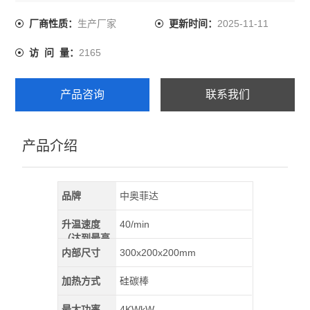
工业度0.2智能仪表，PID控制，51段可编程自动控制，该
系列电炉广泛应用于高等院校、科研院所以及企业实验
生产厂家
2025-11-11
厂商性质：
更新时间：
室，是对金属、非金属及其它化合物材料进行烧结、熔
2165
访 问 量：
化、分析和研制用的理想备。
产品咨询
联系我们
产品介绍
品牌
中奥菲达
升温速度
40/min
（达到最高
温）
内部尺寸
300x200x200mm
加热方式
硅碳棒
最大功率
4KWkW