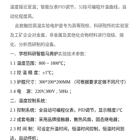
温度接近室温；智能仪表PID调节，32段可编程升温曲线，自
动化程度高。
此款触控高温实验
电炉是专为高等院校、科研院所的实验室
及工矿企业对金属，非金属及其他化合物材料进行烧结、熔
化、分析而研制的设备。
一、
学校科研智能马弗炉
实验
技术参数：
1.1 温度范围：800 ~ 1800℃； 
1.2 控 温 精 度：±1℃； 
1.3 炉膛尺寸：300*200*200MM （可根据要求定做不同尺寸） 
1.4 电    源：220V,380V ; 50Hz ；
二．温度控制系统：
2.1 控制系统：全自动可编程仪表，PID调节，显示精度1℃
2.2 成套电器：采用品牌接触器，散热风扇，固态继电器；
2.3 时 间 制：可设定升温时间，恒温时间控制，恒温时间到
达，自动停机； 