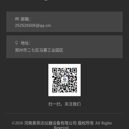
热处理电炉
灰分马弗炉
邮箱：
非标定做马弗炉
252526506@qq.cm
工业高温炉
地址：
郑州市二七区马寨工业园区
工业马弗炉
升降炉
熔块炉
坩埚炉
氧化锆烧结炉
扫一扫，关注我们
电炉配件
©2026 河南奥菲达仪器设备有限公司 版权所有 All Rights
Reserved.