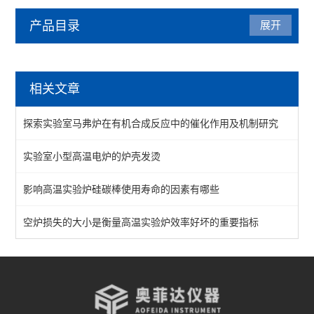
产品目录
展开
马弗炉
相关文章
陶瓷纤维马弗炉
探索实验室马弗炉在有机合成反应中的催化作用及机制研究
箱式马弗炉
实验室小型高温电炉的炉壳发烫
分体式马弗炉
影响高温实验炉硅碳棒使用寿命的因素有哪些
实验室马弗炉
箱式高温炉
空炉损失的大小是衡量高温实验炉效率好坏的重要指标
高温实验炉
高温烧结炉