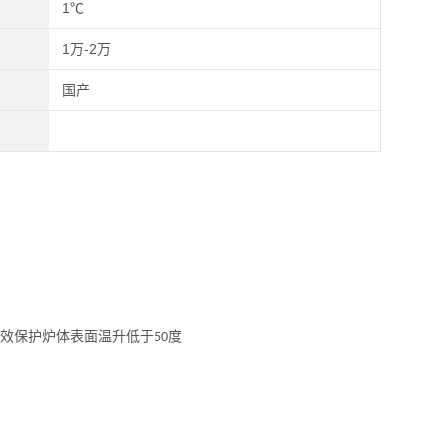
1℃
1万-2万
国产
效保护炉体表面温升低于
度
50