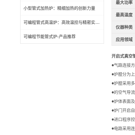
最大功率
小型管式加热炉：精细加热的创新力量
最高温度
可编程管式高温炉：高效温控与精密实验的理想选择
仪器种类
可编程节能管式炉-产品推荐
应用领域
开启式真空
气路连接方
●
炉膛分为上
●
炉膛采用多
●
的空气导流
●
炉体表面及
●
炉门开启自
●
进口程序控
●
电路采用连
●