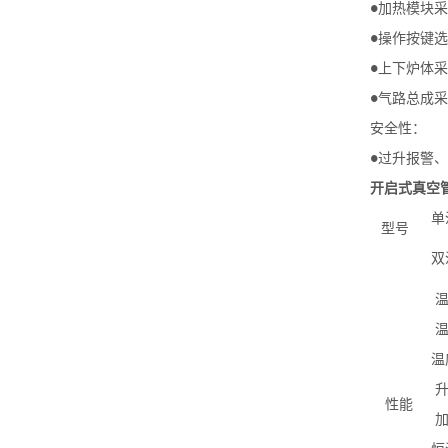
加热模块采
●
操作按键选
●
上下炉体采
●
气路总成采
●
安全性：
过升报警、
●
开启式真空
单
型号
双
温
性能