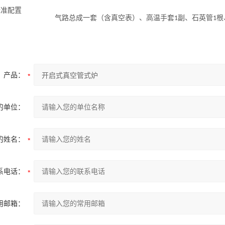
标准配置
副、石英管
根
气路总成一套（含真空表）、高温手套
1
1
产品：
的单位：
的姓名：
系电话：
用邮箱：