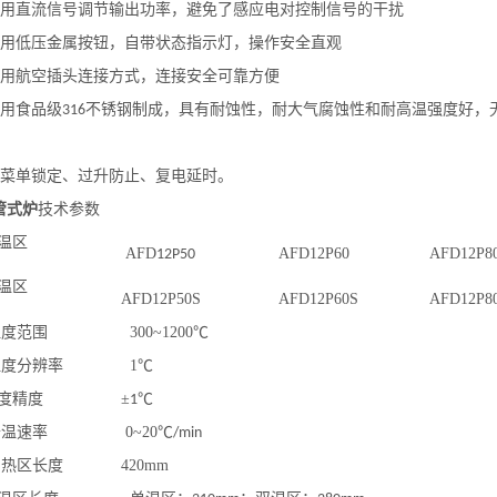
用直流信号调节输出功率，避免了感应电对控制信号的干扰
用低压金属按钮，自带状态指示灯，操作安全直观
用航空插头连接方式，连接安全可靠方便
用食品级
不锈钢制成，具有耐蚀性，耐大气腐蚀性和耐高温强度好，
316
菜单锁定、过升防止、复电延时。
管式炉
技术参数
温区
AFD
AFD12P60
AFD12P8
12P50
温区
AFD12P50S
AFD12P60S
AFD12P8
温度范围
300~1200
℃
温度分辨率
1
℃
度精度
±
℃
1
升温速率
0~20
℃
/min
加热区长度
420mm