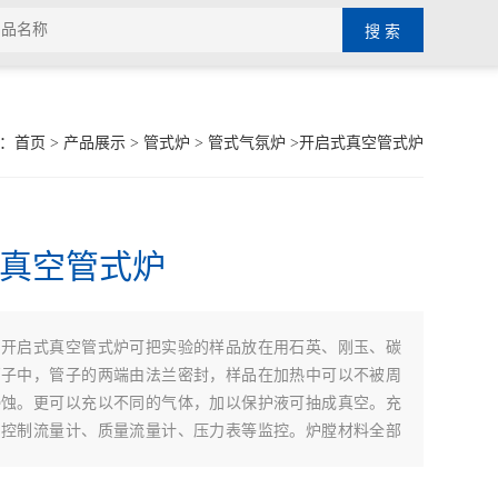
：
首页
>
产品展示
>
管式炉
>
管式气氛炉
>开启式真空管式炉
真空管式炉
开启式真空管式炉可把实验的样品放在用石英、刚玉、碳
：
管子中，管子的两端由法兰密封，样品在加热中可以不被周
侵蚀。更可以充以不同的气体，加以保护液可抽成真空。充
门控制流量计、质量流量计、压力表等监控。炉膛材料全部
作而成，节能效果是老式电炉80%以上。（微电脑控制）
自动升温，