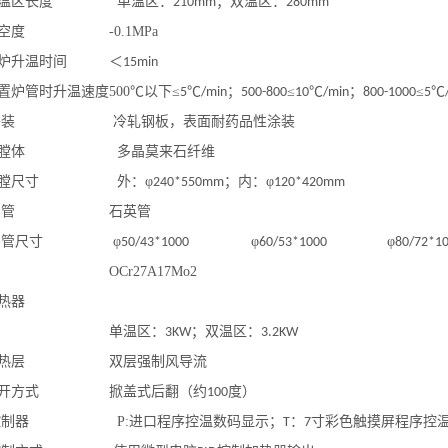
温区长度
单温区：
；双温区：
210mm
280mm
空度
-0.1MPa
炉升温时间
＜
15min
置炉管时升温速度
500
℃以下≤
℃
；
≤
℃
；
≤
℃
5
/min
500-800
10
/min
800-1000
5
外装
冷轧钢板，表面耐药品性涂装
膛体
多晶莫来石纤维
膛尺寸
外：φ
；内：φ
240*550mm
120*420mm
炉管
石英管
炉管尺寸
φ
φ
φ
50/43*1000
60/53*1000
80/72*1
OCr27A17Mo2
热器
单温区：
；双温区：
3KW
3.2KW
热层
双层强制风导流
开方式
掀盖式后翻（约
度）
100
控制器
P:
进口程序控温数码显示；
：
寸彩色触摸屏程序控
T
7