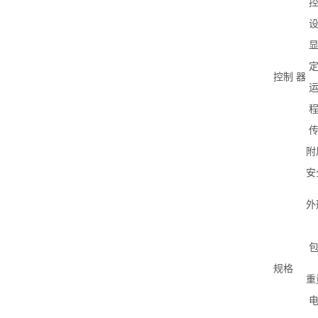
控制
器
附
安
外
规格
重