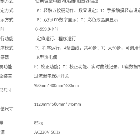
控制方式
使用微型电脑
控制加热器输出
PID
设定方式
P
：轻触五按键动作、数显设定；
：手指触摸轻点设
T
显示方式
P
：双行
数字显示；
：彩色液晶屏显示
LED
T
定时
0~999.9
小时
运行功能
定值运行、程序运行
程序模式
P
：程序运行、
条曲线，共
步；
：
大
步，可调用
4
40
T
50
传感器
K
型热电偶
属功能
P
：校正功能；
：校正功能、实时曲线记录、
盘数据
T
U
全装置
过流漏电保护开关
980mm*400mm*600mm
形尺寸
1120mm*580mm*945mm
包装尺寸
量
85kg
电源
AC220V 50Hz