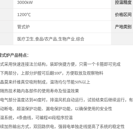
3000kW
控温精度
1200℃
价格区间
管式炉
产地类别
医疗卫生,食品/农产品,生物产业,综合
管式炉
产品特点：
式采用快速连接法兰结构，装卸快捷方便，只需一个卡箍即可完成
下两部分，上部分炉膛可后翻
，方便取放及观察物料
100°
晶莫来纤维真空吸附制成，温场均匀节能
以上
50%
隔热技术箱内各部件的使用寿命及恒温效果
电气部分温度达到
度时，排温风机自动运行，试验结束后继续运行，有
40
动断电、超温保护功能、漏电保护功能，以确保使用的安全性
温系统，
条曲线，可编程
段程序控温
4
40
续加热输出方式，双回路供电，强弱电单独走线提高了系统的稳定性