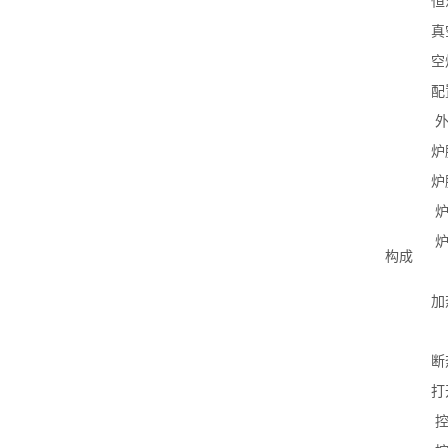
恒
真
空
配
炉
炉
构成
加
断
打