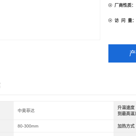
厂商性质：
访 问 量
绍
升温速度
中奥菲达
到最高温
80-300mm
加热方式