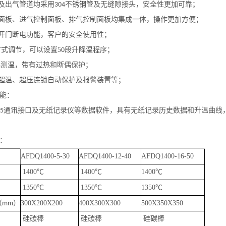
及出气管道均采用
不锈钢管及无缝隙接头，安全性更加可靠；
304
面板、进气控制面板、排气控制面板均集成一体，操作更加方便；
开门断电功能，客户的安全使用性；
方式调节，可以设置
5
段升降温程序
；
0
偶测温，带有过热和断偶保护
；
超温、超压连锁自动保护及报警装置等；
能：
通讯接口
及无纸记录仪等数据软件
，具有无纸记录历史数据和升温曲线
85
：
AFDQ
1400-5-30
AFDQ
1400-12-40
AFDQ
1400-16-50
1400
℃
1400
℃
1400
℃
1350
℃
1350
℃
1350
℃
（
）
300X200X200
400X300X300
500X350X350
mm
硅碳棒
硅碳棒
硅碳棒