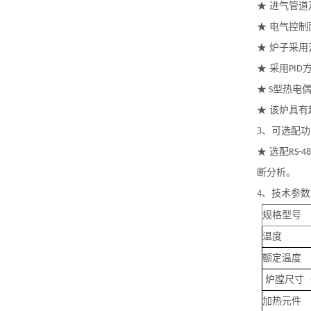
★
进气管道
★
电气控制
★
炉子采用
★
采用
PID
★
型热电
S
★
该炉具有
3
、可选配功
★
选配
RS-4
断分析。
4
、技术参数
规格型号
温度
额定温度
炉膛尺寸
加热元件