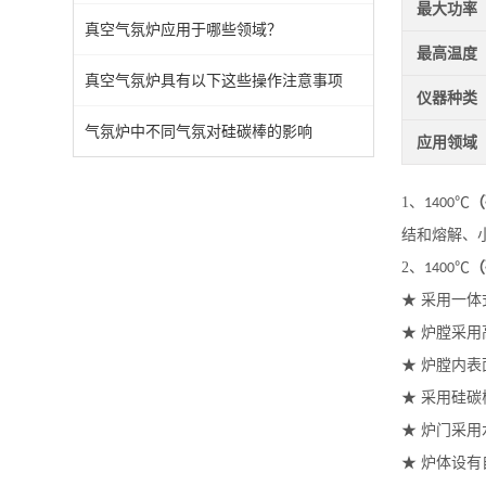
最大功率
真空气氛炉应用于哪些领域？
最高温度
真空气氛炉具有以下这些操作注意事项
仪器种类
气氛炉中不同气氛对硅碳棒的影响
应用领域
1
、
℃
（
1400
结和熔解、
2
、
℃
（
1400
★
采用一体
★
炉膛采用
★
炉膛内表
★
采用硅碳
★
炉门采用
★
炉体设有