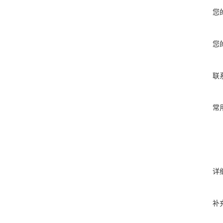
您
您
联
常
详
补