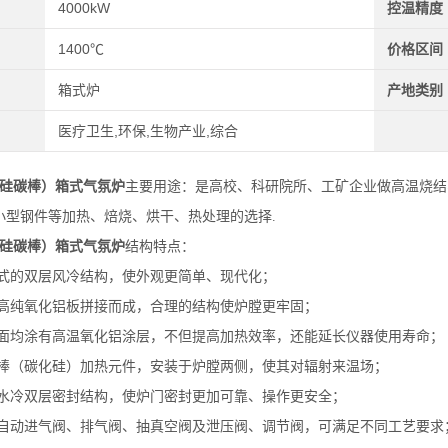
4000kW
控温精度
1400℃
价格区间
箱式炉
产地类别
医疗卫生,环保,生物产业,综合
硅碳棒）箱式气氛炉
主要用途：是
高校、科研院所、工矿企业做高温烧结
小型钢件等加热、焙烧、烘干、热处理
的选择
.
硅碳棒）箱式气氛炉
结构特点：
式的双层风冷结构，使外观更简单、现代化；
高纯氧化铝板拼接而成，合理的结构使炉膛更牢固；
面均涂有高温氧化铝涂层，不但提高加热效率，还能延长仪器使用寿命；
棒（碳化硅）加热元件，安装于炉膛两侧，使其对辐射来温场；
水冷双层密封结构，使炉门密封更加可靠、操作更安全；
自动进气阀、排气阀、抽真空阀及泄压阀、调节阀，可满足不同工艺要求