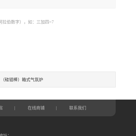
阿拉伯数字），如：三加四=7
（硅钼棒）箱式气氛炉
：
言
在线商铺
联系我们
|
|
地址：