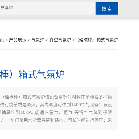
页
>
产品展示
>
气氛炉
>
真空气氛炉
>（硅碳棒）箱式气氛炉
棒）箱式气氛炉
（硅碳棒）箱式气氛炉该设备是针对材料在单种或多种惰
：
进行烧结或是退火，其高温度可达到1400℃的设备；该设
抽真空到10KPa,能通入氩气、氮气 等惰性气体到极限
Pa压力 ，炉门采用水冷双层密封结构，可长时间进行保压；采
电、气控制面板，使该炉具安全性能高，操作方便，是实验
高校、科研院所、工矿企业实验及生产的佳选择。