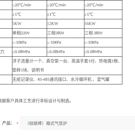
≤
℃
≤
℃
≤
℃
20
/min
20
/min
20
/min
±
℃
±
℃
±
℃
1
1
1
5KW
12KW
16KW
单相
三相
三相
220V
380V
380V
≤
≤
≤
-10KPa
-10KPa
-10KPa
力
≤
≤
≤
0.08MPa
0.08MPa
0.08MPa
浮子流量计一个、真空泵一台、高温手套
付、热电偶
根、
1
1
垫砖
块、说明书
1
无纸记录仪、
通讯接口
、
、混气罐
RS-485
水冷循环机
根据客户具体工艺进行非标设计与制造。
产品：