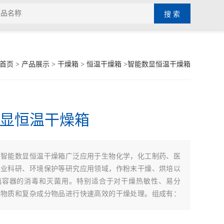
首页
>
产品展示
>
干燥箱
>
恒温干燥箱
>智能数显恒温干燥箱
显恒温干燥箱
智能数显恒温干燥箱广泛应用于生物化学，化工制药、医
：
农业科研、环境保护等研究应用领域，作粉末干燥、烘培以
璃容器的消毒和灭菌用。特别适合于对干燥热敏性、易分
化物质和复杂成分物品进行快速高效的干燥处理。组成有：
加热器、温控仪、风机、风对流循环风道、进风风道、出风
口大小调节装置等组成。