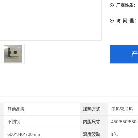
厂商性质：
访 问 量
绍
其他品牌
加热方式
电热管加热
不锈钢
内胆尺寸
450*550*550
600*840*700mm
温度波动
1℃