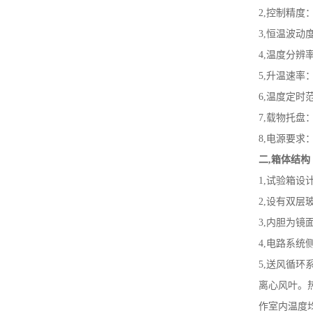
2,控制精度
3,恒温波动
4,温度分辨率
5,升温速率：2
6,温度定时范
7,载物托盘：
8,电源要求：AC
二,箱体结构
1,试验箱设
2,设有双层
3,内胆为镜
4,电路系统
5,送风循环
离心风叶。
作室内温度