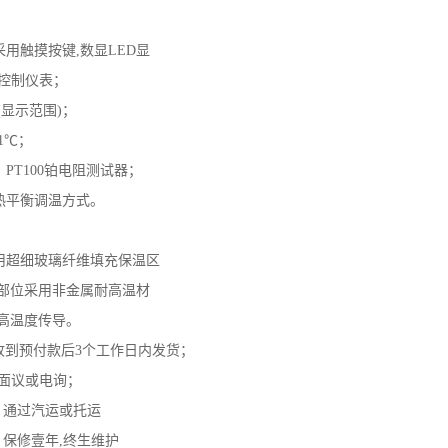
用触摸按键,数显LED显
智能控制仪表；
(显示范围)；
1℃；
PT100铂电阻测试器；
热平衡调温方式。
用超细玻璃纤维填充保温区
接部位采用非金属耐高温材
低高温度传导。
期: 收到预付款后3个工作日内发货；
: 面议或电询；
：通过汽运或托运
：保修壹年,终生维护