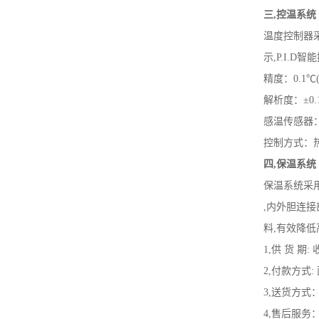
三,控温系统
温度控制器采
示,P.I.D
精度：0.1℃
解析度：±0.
感温传感器：
控制方式：
四,保温系统
保温系统采
,内外胆连
料,有效降
1,供 货 
2,付款方式
3,送货方式
4,售后服务