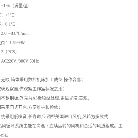
：±1％（满量程）
度：±1℃
：0.1℃
.0～8.0℃/min
围：1-9999M
2（PCS）
220V /380V 50Hz
计无缺,箱体采用数控机床加工成型,操作容易；
玻璃观察窗,供观察工作室状况之用；
面不锈钢板,外壳为A3板喷塑处理,更显光洁,美观；
侧采用门式开启,方便维护和检修；
系统采用低噪音,长寿命,空调型美国进口风机,风轮为多翼式
热风循环系统由能在高温下连续运转的风机和合适的风道组成。工
均匀。