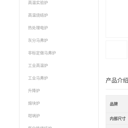
高温实验炉
高温烧结炉
热处理电炉
灰分马弗炉
非标定做马弗炉
工业高温炉
工业马弗炉
产品介
升降炉
熔块炉
品牌
坩埚炉
内部尺寸