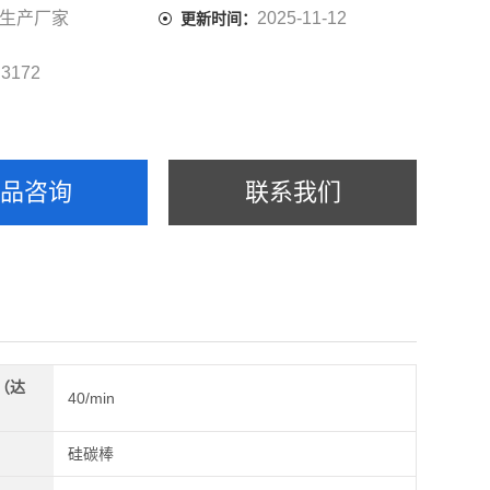
记录装置，实现数据的存储、输出；
生产厂家
2025-11-12
更新时间：
3172
：
产品咨询
联系我们
（达
40/min
）
硅碳棒