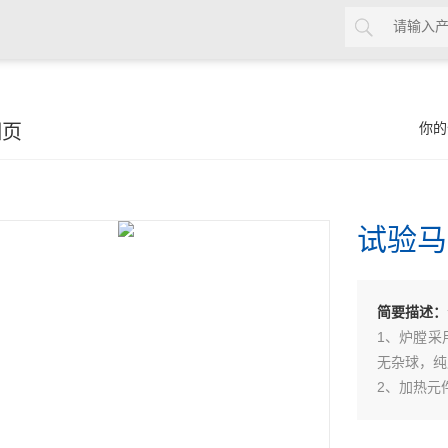
细页
你的
试验马
简要描述：
1、炉膛采
无杂球，纯
2、加热元
3、可预留
或者多台