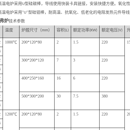
高温电炉采用
型硅碳棒，导线使用快装卡具链接，安装快捷方便。氧化
U
高温电炉采用
型硅钼棒，耐高温、抗氧化、低老化的电阻发热元件导线
"U"
弗炉
技术参数
温度
炉膛尺寸（
）
容积
额定功率
额定电压
mm
(L)
(KW)
(V)
2
1000
℃
200*120*80
2
1.5
220
1
3
2
300*200*120
7
3
220
3
2
400*250*160
16
6
220
3
2
500*300*200
30
7.5
380
3
2
1200
℃
200*120*80
2
1.5
220
2
3