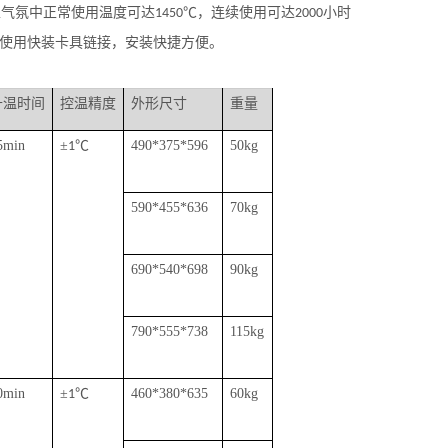
性气氛中正常使用温度可达
℃，连续使用可达
小时
1450
2000
使用快装卡具链接，安装快捷方便。
升温时间
控温精度
外形尺寸
重量
5min
±
℃
490*375*596
50kg
1
590*455*636
70kg
690*540*698
90kg
790*555*738
115kg
0min
±
℃
460*380*635
60kg
1