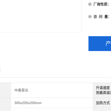
可安装无纸
厂商性质：
访 问 量
绍
升温速度
中奥菲达
到最高温
300x200x200mm
加热方式