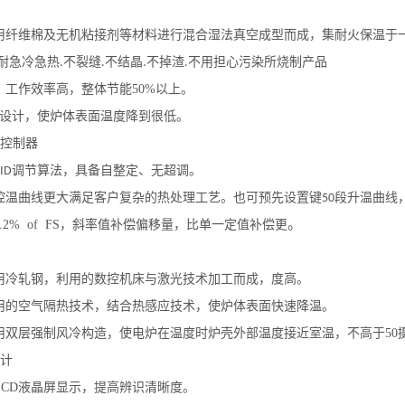
用纤维棉及无机粘接剂等材料进行混合湿法真空成型而成，集耐火保温于
耐急冷急热
不裂缝
不结晶
不掉渣
不用担心污染所烧制产品
.
.
.
.
，工作效率高，整体节能
50%
以上。
热设计，使炉体表面温度降到很低。
控制器
调节算法，具备自整定、无超调。
ID
控温曲线更大满足客户复杂的热处理工艺。也可预先设置键
段升温曲线
50
。
.2% of FS
，斜率值补偿偏移量，比单一定值补偿更
用冷轧钢，利用的数控机床与激光技术加工而成，度高。
用的空气隔热技术，结合热感应技术，使炉体表面快速降温。
用双层强制风冷构造，使电炉在温度时炉壳外部温度接近室温，不高于
50
计
LCD
液晶屏显示，提高辨识清晰度。