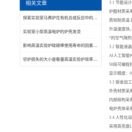
相关文章
3.1
节能设计
炉膛材质采
探索实验室马弗炉在有机合成反应中的催化作用及机制研究
质轻耐高温
.
升温速度快
实验室小型高温电炉的炉壳发烫
*的空气隔
影响高温实验炉硅碳棒使用寿命的因素有哪些
3.2
智能液晶
AI
人工智能
P
空炉损失的大小是衡量高温实验炉效率好坏的重要指标
50
段可编程
显示精度：
0
3.3
钣金加工
外壳材质采
内部结构采
电炉壳体采
3.4
人性化设
采用高亮度