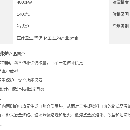
4000kW
控温精度
1400℃
价格区间
箱式炉
产地类别
医疗卫生,环保,化工,生物产业,综合
弗炉
产品简介
控制器，斜率值补偿偏移量，比单一定值补偿更
法真空成型
双重保护，安全功能保障
热设计，使炉体周围无热感
用
炉内两侧的电热元件或加热介质发热，从而对工件或物料加热的箱式高温
焊、粉末冶金烧结、玻璃陶瓷焙烧和退火、低熔点金属熔化、砂型和油漆
点