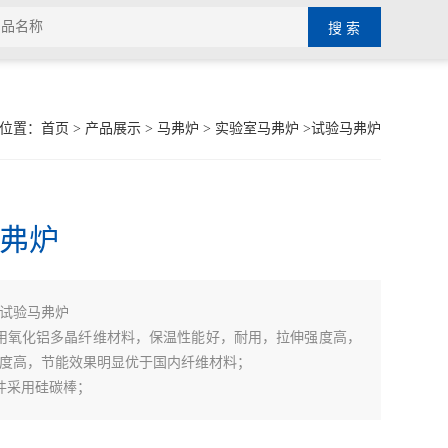
位置：
首页
>
产品展示
>
马弗炉
>
实验室马弗炉
>试验马弗炉
弗炉
试验马弗炉
用氧化铝多晶纤维材料，保温性能好，耐用，拉伸强度高，
度高，节能效果明显优于国内纤维材料；
件采用硅碳棒；
数据转换接口，配合我司软件，与计算机互联，可实现单台
电炉的远程控制、实时追踪、历史记录、输出报表等功能；