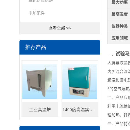
氧化锆烧结炉
最大功率
电炉配件
最高温度
仪器种类
查看全部 >>
应用领域
推荐产品
试验马
一、
大屏幕液晶
内胆混合湿
超温和漏电
*的空气隔
二、产品应
利用电流使
工业高温炉
1400度高温实验炉
理加热、钎
三、产品特