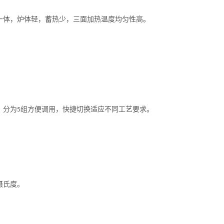
一体，炉体轻，蓄热少，三面加热温度均匀性高。
，分为
组方便调用，快捷切换适应不同工艺要求。
5
摄氏度。