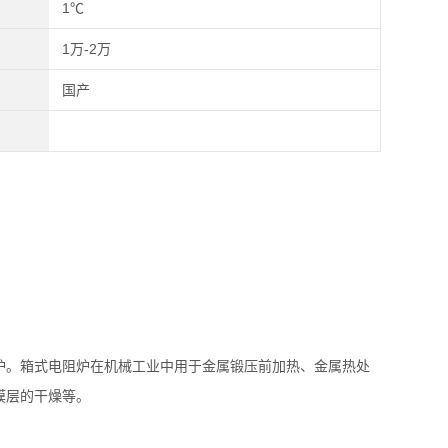
1℃
1万-2万
国产
炉。箱式电阻炉在机械工业中用于金属锻压前加热、金属热处
膜层的干燥等。