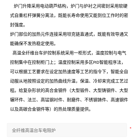
炉门升降采用电动葫芦结构，炉门与炉衬之间密封采用软硬
式自重杠杆弹簧分离法，既能长寿命使用又能到位工作时的密
封强度。
炉门部位的加热元件连接采用坦克链直通式，既能有效导通又
能确保不发热稳定使用。
高温全纤维台车炉控制系统采用一柜形式，温度控制与电气
控制集中在控制柜门上；温度控制采用多区
智能程序法，
PID
可以根据工艺要求在设定加热速度等工艺的指令下，智能全自
动服从地按照设定的加热曲线升温，保温、冷却来完成工艺过
程。给复杂形状的高合金钢件（大型锻件、大型铸钢件、大型
辗环件、法兰、高锰钢衬件、耐磨件、不锈钢铸件、高速钢件
以及高碳合金钢件等）的热处理质量提供。