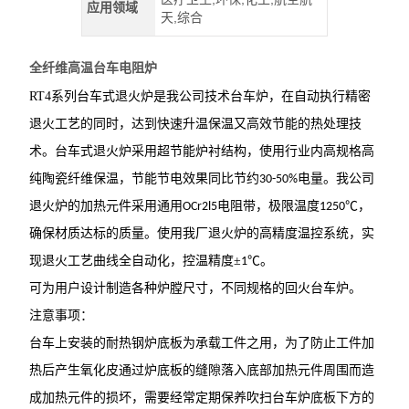
应用领域
天,综合
全纤维高温台车电阻炉
RT4
系列台车式退火炉是我公司技术台车炉，在自动执行精密
退火工艺的同时，达到快速升温保温又高效节能的热处理技
术。台车式退火炉采用超节能炉衬结构，使用行业内高规格高
纯陶瓷纤维保温，节能节电效果同比节约
电量。我公司
30-50%
退火炉的加热元件采用通用
电阻带，极限温度
℃，
OCr2l5
1250
确保材质达标的质量。使用我厂退火炉的高精度温控系统，实
现退火工艺曲线全自动化，控温精度±
℃。
1
可为用户设计制造各种炉膛尺寸，不同规格的回火台车炉。
注意事项：
台车上安装的耐热钢炉底板为承载工件之用，为了防止工件加
热后产生氧化皮通过炉底板的缝隙落入底部加热元件周围而造
成加热元件的损坏，需要经常定期保养吹扫台车炉底板下方的