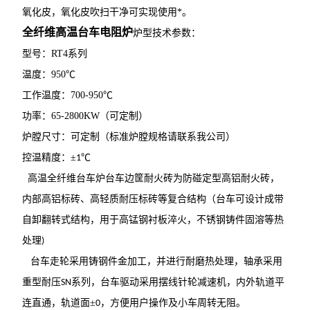
氧化皮，氧化皮吹扫干净可实现使用*。
全纤维高温台车电阻炉
炉型技术参数：
型号：
RT4
系列
温度：
950
℃
工作温度：
700-950
℃
功率：
65-2800KW
（可定制）
炉膛尺寸：可定制（标准炉膛规格请联系我公司）
控温精度：
±
℃
1
高温全纤维台车炉台车边筐耐火砖为防碰定型高铝耐火砖，
内部高铝标砖、高轻质耐压标砖等复合结构（台车可设计成带
自卸翻转式结构，用于高锰钢衬板淬火，不锈钢铸件固溶等热
处理
)
台车走轮采用铸钢件金加工，并进行耐磨热处理，轴承采用
重型耐压
系列，台车驱动采用摆线针轮减速机，内外轨道平
SN
连直通，轨道面±
，方便用户操作及小车周转无阻。
0