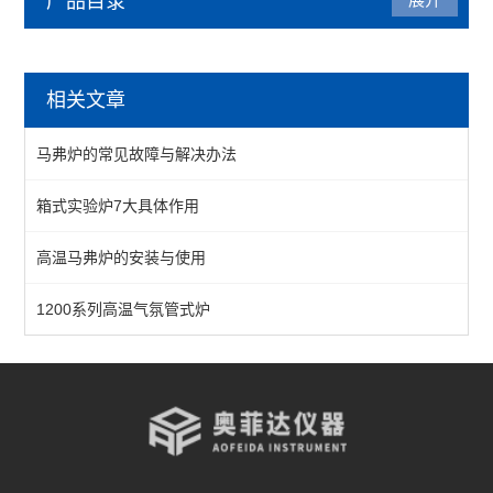
产品目录
工业电炉
相关文章
台车炉系列
马弗炉的常见故障与解决办法
渗碳炉系列
箱式实验炉7大具体作用
氮化炉系列
高温马弗炉的安装与使用
回火炉系列
隧道炉系列
1200系列高温气氛管式炉
井式炉系列
盐浴炉系列
箱式工业炉