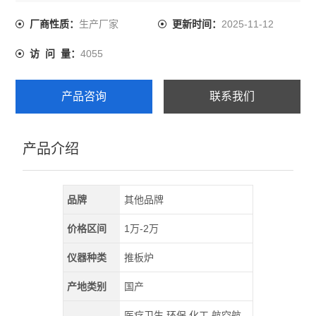
能40%左右。主要用于机械零部件的正火、退火、淬火
用。作方便，可编程，PID自整定、自动升温、自动保温、
生产厂家
2025-11-12
厂商性质：
更新时间：
自动降温，无需值守;
4055
访 问 量：
产品咨询
联系我们
产品介绍
品牌
其他品牌
价格区间
1万-2万
仪器种类
推板炉
产地类别
国产
医疗卫生,环保,化工,航空航