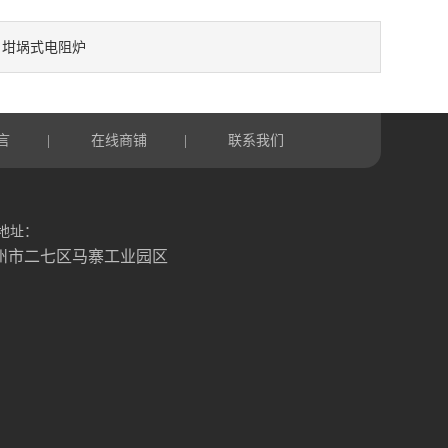
坩埚式电阻炉
：
言
在线商铺
联系我们
|
|
地址：
州市二七区马寨工业园区