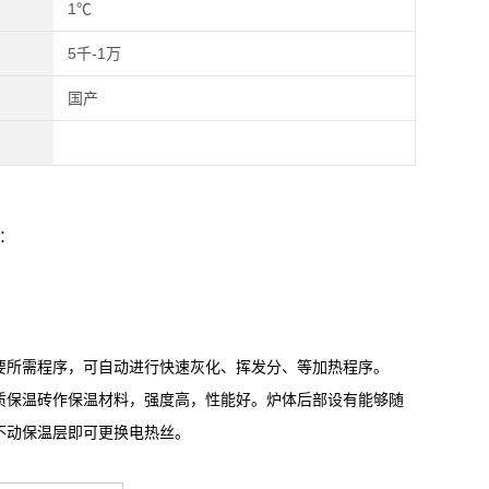
1℃
5千-1万
国产
种：
要所需程序，可自动进行快速灰化、挥发分、等加热程序。
质保温砖作保温材料，强度高，性能好。炉体后部设有能够随
不动保温层即可更换电热丝。