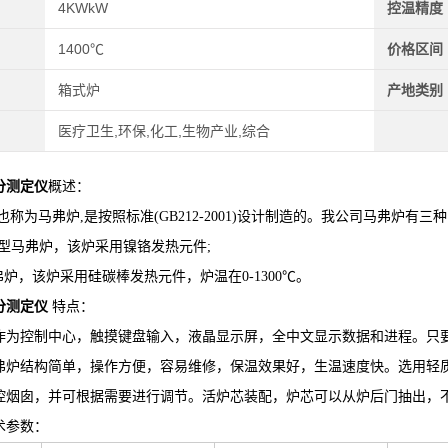
4KWkW
控温精度
1400℃
价格区间
箱式炉
产地类别
医疗卫生,环保,化工,生物产业,综合
分测定仪
概述：
也称为马弗炉,是按照标准(GB212-2001)设计制造的。我公司马弗炉有三
、3型马弗炉，该炉采用镍铬发热元件;
马弗炉，该炉采用硅碳棒发热元件，炉温在0-1300℃。
分测定仪
特点：
作为控制中心，触摸键盘输入，液晶显示屏，全中文显示数据和进程。只
弗炉结构简单，操作方便，容易维修，保温效果好，生温速度快。选用轻
控烟囱，并可根据需要进行调节。活炉芯装配，炉芯可以从炉后门抽出，
术参数：