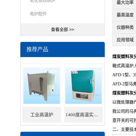
氧化锆烧结炉
最大功率
电炉配件
最高温度
仪器种类
查看全部 >>
应用领域
推荐产品
煤炭塑料灰
箱式高温炉,
AFD-1型
AFD-2型
煤炭塑料灰
以微处理器
我公司的马
工业高温炉
1400度高温实验炉
意开关的可
二、主要技