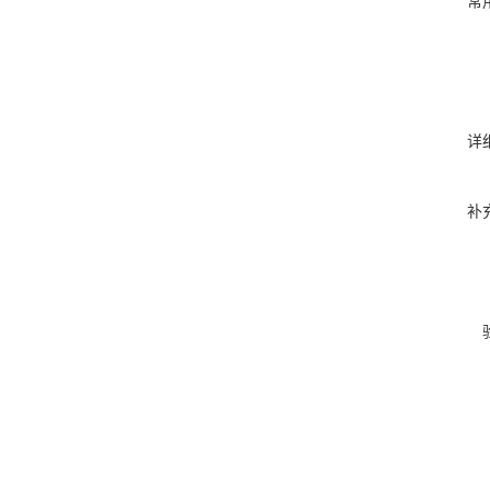
常
详
补