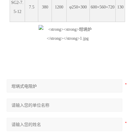
SG2-7.
7.5
380
1200
φ250×300
600×560×720
130
5-12