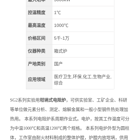
控温精度
1℃
最高温度
1000℃
价格区间
5千-1万
仪器种类
箱式炉
产地类别
国产
医疗卫生,环保,化工,生物产业,
应用领域
综合
SG2系列实验用
坩埚式电阻炉
，可供实验室、工矿企业、科研
等单位做元素分析、测定、熔解金属和一般小型钢件热处理加
热用。 本系列电阻炉系周期作业式。电炉，按其工作温度可分
为中温1000℃和高温1200℃两个规格。 本系列电炉外型为圆柱
体，工作室由耐火材料制成的整体炉膛，炉膛内放坩埚，供用