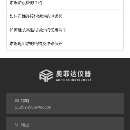
坩埚炉设备的介绍
箱式马弗炉
如何正确连接坩埚炉的电源线
分体式马弗炉
如何延长高温坩埚炉的使用寿命
实验室马弗炉
箱式高温炉
坩埚电阻炉的结构及维修保养
高温实验炉
高温烧结炉
热处理电炉
灰分马弗炉
邮箱：
非标定做马弗炉
252526506@qq.cm
工业高温炉
地址：