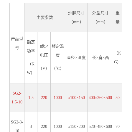
炉膛尺寸
外型尺寸
重
主要参数
（mm）
（mm）
量
产品型
额定
额定
额定温
号
功率
（K
电压
度
直径×深度
长×宽×高
G）
（K
（V）
（℃）
W）
SG2-
1.5
220
1000
φ100×150
400×360×500
50
1.5-10
SG2-3-
3
220
1000
φ150×200
520×480×600
70
10