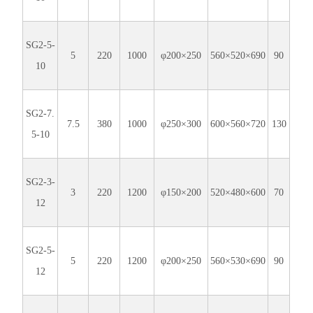
SG2-5-
5
220
1000
φ200×250
560×520×690
90
10
SG2-7.
7.5
380
1000
φ250×300
600×560×720
130
5-10
SG2-3-
3
220
1200
φ150×200
520×480×600
70
12
SG2-5-
5
220
1200
φ200×250
560×530×690
90
12