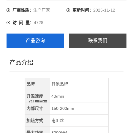
规格。 本系列电炉外型为圆柱体，工作室由耐火材料制成
的整体炉膛，炉膛内放坩埚，供用户使用。
生产厂家
2025-11-12
厂商性质：
更新时间：
4728
访 问 量：
产品咨询
联系我们
产品介绍
品牌
其他品牌
升温速度
40/min
（达到最高
温）
内部尺寸
150-200mm
加热方式
电阻丝
最大功率
3000kW