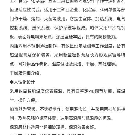
工、食品、化学品、五金工具在恒温环境条件下作干燥和各种
恒温适应性试验。适用于工矿业企业、化验室、科研单位等部
门作干燥、熔蜡、灭菌等使用。它是由室体、加热系统、电气
控制系统、送风系统、保护系统等组成。箱体采用
**冷轧钢
板，表面静电粉末喷涂，涂层坚硬牢固，具有的防锈能力。
内胆均用不锈钢薄板制作，有数显设定及测量工作温度，备有
超温报警及保护装置，采用新型密封条及长方形观察窗等特
点，可对物品作老化、温度试验及烘焙、干燥、热处理等。
干燥箱详细介绍：
◆人性化设计
采用数显智能温度仪表控温，具有自整定
调节功能，控温
PID
**、操作方便。
加热器为管状，不锈钢制作，使用寿命长，并采用两档加热控
制，及热风强迫循环装置，达到高温段与低温段的恒温。
保温层材料选用
**超细玻璃棉，保温效果良好。