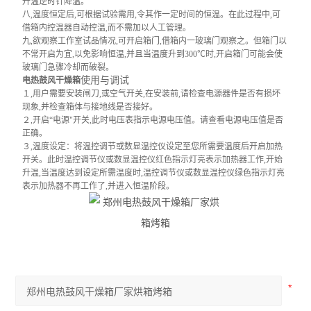
升温逆时针降温。
八,温度恒定后,可根据试验需用,令其作一定时间的恒温。在此过程中,可
借箱内控温器自动控温,而不需加以人工管理。
九,欲观察工作室试品情况,可开启箱门,借箱内一玻璃门观察之。但箱门以
不常开启为宜,以免影响恒温,并且当温度升到
300
℃
时,开启箱门可能会使
玻璃门急骤冷却而破裂。
使用与调试
电热鼓风干燥箱
１,用户需要安装闸刀,或空气开关,在安装前,请检查电源器件是否有损坏
现象,并检查箱体与接地线是否接好。
２,开启
“
电源
"
开关,此时电压表指示电源电压值。请查看电源电压值是否
正确。
３,温度设定：将温控调节或数显温控仪设定至您所需要温度后开启加热
开关。此时温控调节仪或数显温控仪红色指示灯亮表示加热器工作,开始
升温,当温度达到设定所需温度时,温控调节仪或数显温控仪绿色指示灯亮
表示加热器不再工作了,并进入恒温阶段。