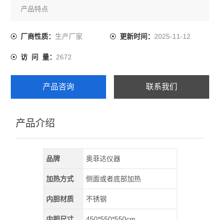
产品特点
1.采用微电脑双屏数码管显示
2.带有加热PID控制
生产厂家
2025-11-12
厂商性质：
更新时间：
3.具有即使功能（0-9999分钟）
2672
访 问 量：
4.超温报警
5.外壳采用静电喷涂工艺漆面牢固美观
6.大门设有观察窗可随时观察工作室内物品的加热情况
产品咨询
联系我们
产品介绍
品牌
奥菲达仪器
加热方式
侧面或者底部加热
内胆材质
不锈钢
内胆尺寸
450*550*550cm