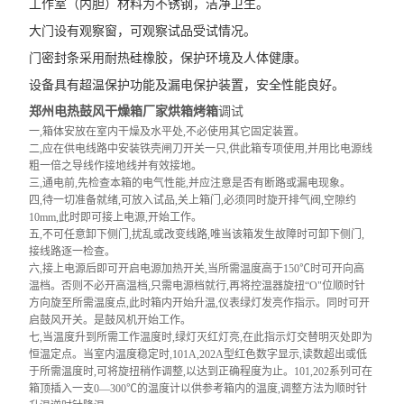
工作室（内胆）材料为不锈钢，洁净卫生。
大门设有观察窗，可观察试品受试情况。
门密封条采用耐热硅橡胶，保护环境及人体健康。
设备具有超温保护功能及漏电保护装置，安全性能良好。
郑州电热鼓风干燥箱厂家烘箱烤箱
调试
一,箱体安放在室内干燥及水平处,不必使用其它固定装置。
二,应在供电线路中安装铁壳闸刀开关一只,供此箱专项使用,并用比电源线
粗一倍之导线作接地线并有效接地。
三,通电前,先检查本箱的电气性能,并应注意是否有断路或漏电现象。
四,待一切准备就绪,可放入试品
,
关上箱门,必须同时旋开排气阀,空隙约
10mm
,此时即可接上电源,开始工作。
五,不可任意卸下侧门,扰乱或改变线路,唯当该箱发生故障时可卸下侧门,
接线路逐一检查。
六,接上电源后即可开启电源加热开关,当所需温度高于
150
℃
时可开向高
温档。否则不必开高温档,只需电源档就行,再将控温器旋扭
“O"
位顺时针
方向旋至所需温度点,此时箱内开始升温,仪表绿灯发亮作指示。同时可开
启鼓风开关。是鼓风机开始工作。
七,当温度升到所需工作温度时,绿灯灭红灯亮,在此指示灯交替明灭处即为
恒温定点。当室内温度稳定时,
101A
,
202A
型红色数字显示,读数超出或低
于所需温度时,可将旋扭稍作调整,以达到正确程度为止。
101
,
202
系列可在
箱顶插入一支
0—300℃
的温度计以供参考箱内的温度,调整方法为顺时针