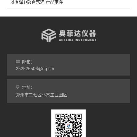
立式多温区管式炉
可编程节能管式炉-产品推荐
查看全部 >>
邮箱：
252526506@qq.cm
地址：
郑州市二七区马寨工业园区