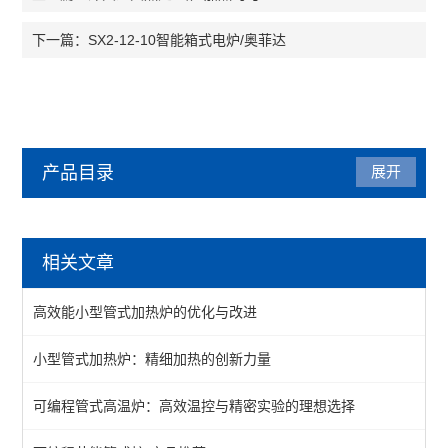
SX2-12-10智能箱式电炉/奥菲达
下一篇：
产品目录
展开
管式炉
相关文章
管式气氛炉
高效能小型管式加热炉的优化与改进
1200℃管式炉
小型管式加热炉：精细加热的创新力量
1400℃管式炉
可编程管式高温炉：高效温控与精密实验的理想选择
1700℃管式炉