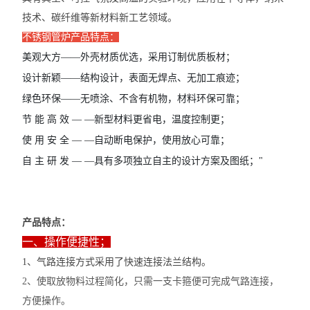
技术、碳纤维等新材料新工艺领域。
不锈钢管炉产品特点：
美观大方——外壳材质优选，采用订制优质板材；
设计新颖——结构设计，表面无焊点、无加工痕迹；
绿色环保——无喷涂、不含有机物，材料环保可靠；
节 能 高 效 — —新型材料更省电，温度控制更；
使 用 安 全 — —自动断电保护，使用放心可靠；
自 主 研 发 — —具有多项独立自主的设计方案及图纸；"
产品特点：
一、操作便捷性；
1、气路连接方式采用了快速连接法兰结构。
2、使取放物料过程简化，只需一支卡箍便可完成气路连接，
方便操作。