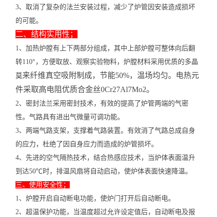
3、取消了复杂的法兰安装过程，减少了炉管因安装造成损坏
的可能。
二、结构实用性；
1、加热炉膛有上下两部分组成，其中上部炉膛可整体向后翻
转110°，方便取放、观察实验物料，炉膛材料采用优质的多晶
来纤维真空吸附制成，节能50%，温场均匀。电热元
莫
件采取高电阻优质合金丝0Cr27Al7Mo2。
2、密封法兰采用密封技术，有效的提高了炉管两端的气密
性。气路具有进出气微量可调功能。
3、两端气路支架，支撑着气路装置。有效消了气路总成自身
的应力，杜绝了因自身应力而造成的炉管损坏。
4、先进的空气隔热技术，结合热感应技术，当炉体表面温升
到达50℃时，排温风扇将自动启动，使炉体表面快速降温。
三、使用安全性；
1、炉膛开启自动断电功能，使炉门打开后自动断电。
2、超温保护功能，当温度超过允许设定值后，自动断电及报