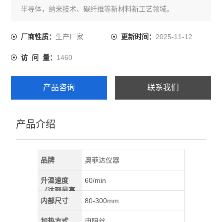
半导体，纳米技术、碳纤维等新材料新工艺领域。
生产厂家
2025-11-12
厂商性质：
更新时间：
1460
访 问 量：
产品咨询
联系我们
产品介绍
品牌
奥菲达仪器
升温速度
60/min
（达到最高
温）
内部尺寸
80-300mm
加热方式
电阻丝