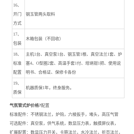
16、
开门
钢玉管两头取料
方式
17、
木箱包装（不回收）
包装
18、
主机1台、真空泵1台、钢玉管1根、真空法兰1套、炉
标准
塞4、O型圈2套、高温手套1付、坩埚钳1把、使用说
配置
明书、合格证、保修卡各份
19、
机器质保1年，终身服务。
质保
气氛管式炉价格
?
配置
标准配件：不锈钢法兰，炉钩，六棱扳手，堵头，高压气管
可选配件：真空泵，供气系统，数显压力表，触摸屏仪表，
扩展配置：数显压力开关，卡箍法兰，水冷法兰，折页法兰，