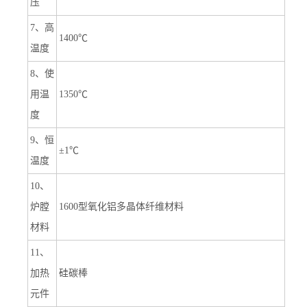
压
7、高
1400℃
温度
8、使
用温
1350℃
度
9、恒
±1℃
温度
10、
炉膛
1600型氧化铝多晶体纤维材料
材料
11、
加热
硅碳棒
元件