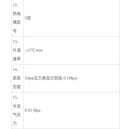
12、
热电
S型
偶型
号
13、
升温
≤15℃/min
速率
14、
高真
10pa(压力表显示到底-0.1Mpa)
空度
15、
大充
0.03 Mpa
气压
力