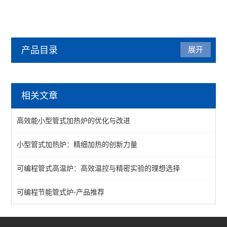
产品目录
展开
管式炉
相关文章
管式气氛炉
高效能小型管式加热炉的优化与改进
1200℃管式炉
小型管式加热炉：精细加热的创新力量
1400℃管式炉
可编程管式高温炉：高效温控与精密实验的理想选择
1700℃管式炉
立式多温区管式炉
可编程节能管式炉-产品推荐
查看全部 >>