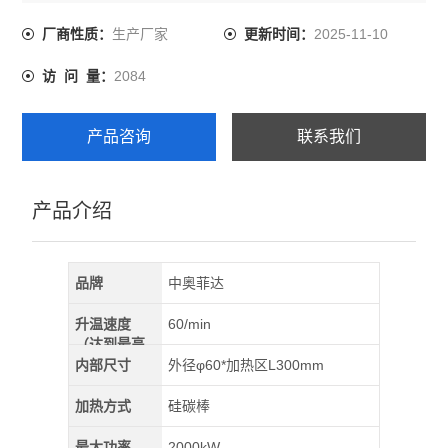
工作温度:1300℃
炉管尺寸:外径60mm*管长700～1200mm，壁厚3mm
生产厂家
2025-11-10
厂商性质：
更新时间：
加热区长:单温区300mm～410mm（可选多温区管式炉）
2084
访 问 量：
恒温区长:150mm～220mm
工作正压:0.02MPa
炉管材质:石英管
产品咨询
联系我们
额定功率:3KW
产品介绍
品牌
中奥菲达
升温速度
60/min
（达到最高
温）
内部尺寸
外径φ60*加热区L300mm
加热方式
硅碳棒
最大功率
2000kW