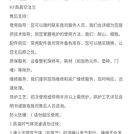
KF高真空法兰
售后支持：
使用指导：您可以随时
联系
我司服务人员，我们会详细为您提
供技术指导；到您掌握电炉的使用方法，我们：耐心，细致。
配件供应：常用配件我司常年备有库存，您可以随买随换，让
您无后顾之忧。
质保服务：设备整机保修年，耗材（如加热元件、垫砖、门
堵）等除外。
维修服务：我们提供现场维修和返厂维修服务，及时响应，迅
速处理。
烘炉工艺：初次使用或停用半月以上需烘炉，烘炉工艺详见说
明书或致电我司售后人员咨询。
防火防爆：1.请勿超压使用；
2.高温时气体流速请勿过快；
3.通入还原性气体（如氢气）时请确认氧气配比，确保不会发