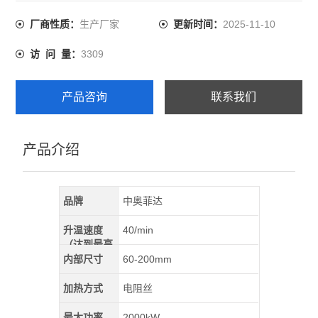
生产厂家
2025-11-10
厂商性质：
更新时间：
3309
访 问 量：
产品咨询
联系我们
产品介绍
品牌
中奥菲达
升温速度
40/min
（达到最高
温）
内部尺寸
60-200mm
加热方式
电阻丝
最大功率
2000kW