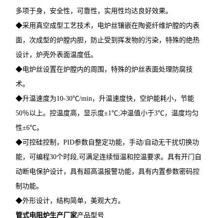
多项于身，安全性，可靠性，实用性均达良好效果。
◆采用真空成型工艺技术，电炉丝镶嵌在陶瓷纤维炉膛的内表
面，次成型的炉膛内胆，防止受到挥发物的污染，特殊的绝热
设计，炉壳外表面温度低。
◆电炉丝设置在炉膛内的周围，特殊的炉丝表面处理防腐技
术。
◆升温速度为10-30℃/min，升温速度快，空炉能耗小，节能
50％以上。控温度高，显示度±1℃;冲温值小于3℃，温度均匀
性±6℃。
◆可控硅控制，PID参数自整定功能，手动/自动无干扰切换功
能，可编程30个时段,可满足连续恒温和控温要求。具有开门自
动断电保护设计，具有超高温报警功能，具有内置参数密码控
制功能。
◆外形设计，结构简单，美观大方。
管式电阻炉生产厂家
产品型号