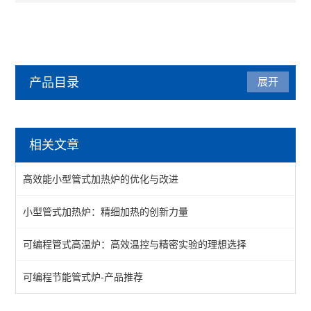
产品目录
展开
管式炉
相关文章
管式气氛炉
高效能小型管式加热炉的优化与改进
1200℃管式炉
小型管式加热炉：精细加热的创新力量
1400℃管式炉
可编程管式高温炉：高效温控与精密实验的理想选择
1700℃管式炉
立式多温区管式炉
可编程节能管式炉-产品推荐