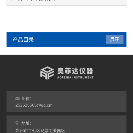
产品目录
展开
管式炉
气氛炉
马弗炉
干燥箱
邮箱：
252526506@qq.cm
烘箱
地址：
工业电炉
郑州市二七区马寨工业园区