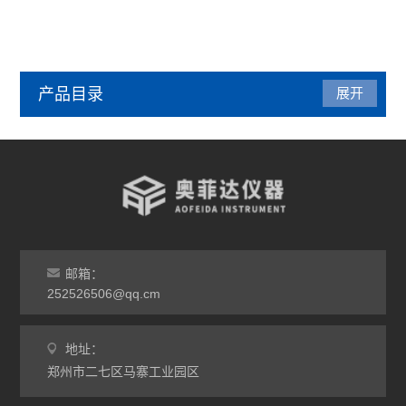
产品目录
展开
管式炉
气氛炉
马弗炉
干燥箱
邮箱：
252526506@qq.cm
烘箱
地址：
工业电炉
郑州市二七区马寨工业园区