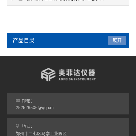
产品目录
展开
管式炉
气氛炉
马弗炉
干燥箱
邮箱：
252526506@qq.cm
烘箱
地址：
工业电炉
郑州市二七区马寨工业园区