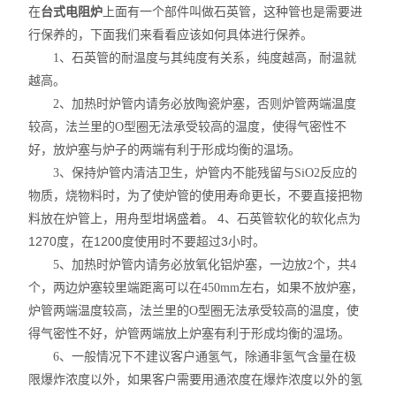
在
台式电阻炉
上面有一个部件叫做石英管，这种管也是需要进
行保养的，下面我们来看看应该如何具体进行保养。
1、石英管的耐温度与其纯度有关系，纯度越高，耐温就
越高。
2、加热时炉管内请务必放陶瓷炉塞，否则炉管两端温度
较高，法兰里的O型圈无法承受较高的温度，使得气密性不
好，放炉塞与炉子的两端有利于形成均衡的温场。
3、保持炉管内清洁卫生，炉管内不能残留与SiO2反应的
物质，烧物料时，为了使炉管的使用寿命更长，不要直接把物
4、石英管软化的软化点为
料放在炉管上，用舟型坩埚盛着。
1270度，在1200度使用时不要超过3小时。
5、加热时炉管内请务必放氧化铝炉塞，一边放2个，共4
个，两边炉塞较里端距离可以在450mm左右，如果不放炉塞，
炉管两端温度较高，法兰里的O型圈无法承受较高的温度，使
得气密性不好，炉管两端放上炉塞有利于形成均衡的温场。
6、一般情况下不建议客户通氢气，除通非氢气含量在极
限爆炸浓度以外，如果客户需要用通浓度在爆炸浓度以外的氢