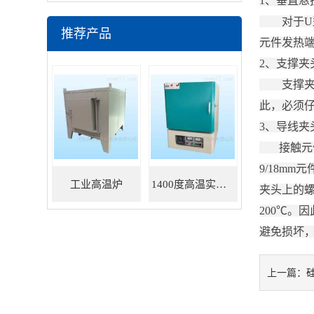
1、垂直悬
对于U型
推荐产品
元件发热
2、支撑夹
支撑夹头分
此，必须
3、导线夹
接触元件
9/18m
工业高温炉
1400度高温实验炉
夹头上的
200℃。
避免损坏，一
上一篇：