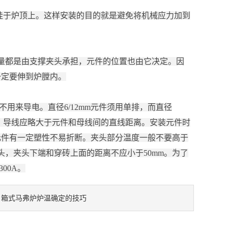
于炉顶上。这样安装的目的就是避免将机械应力加到
的重量都是由支撑夹头承担，元件的位置也由它决定。因
一定要伸到炉膛内。
来导电。直径6/12mm元件须用单排，而直径
上，导线应略大于元件和母线间的直线距离。安装元件时
元件有一定塑性不易折断。夹头部分温度一般不要高于
夹头，夹头下端和穿砖上面的距离不应小于50mm。为了
00A。
箱式马弗炉炉温确定的技巧
：