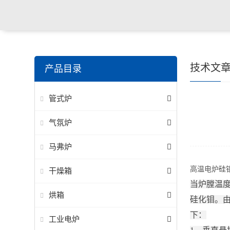
技术文
产品目录
管式炉
气氛炉
马弗炉
高温电炉硅
干燥箱
当炉膛温度
烘箱
硅化钼。
下：
工业电炉