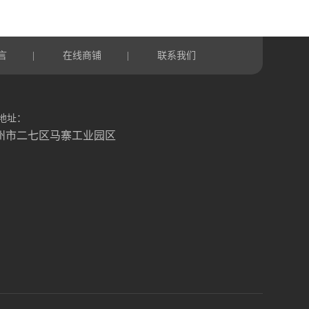
言
在线商铺
联系我们
|
|
地址：
州市二七区马寨工业园区