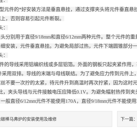
挂：
元件的*好安装方法是垂直悬挂，通过支撑夹头将元件垂直悬挂
端上，否则容易引起元件断裂。
头：
别用于直径9/18mm和直径6/12mm两种元件。整个元件
仔细安装，元件垂直悬挂。为避免局部过热，元件下端圆锥部分
头：
的导线采用铝编织线或多层铝箔。外面的钢板只起夹紧作用，不用
m元件采用双排。导线的末端与母线联结。为了避免应力传到元件
螺丝不要一次拧的太紧，待元件升到高温时再次拧紧，因为这时
因此，夹头导线与元件接触电压应降低0.1V。为避免幅射热传到
般直径6/12mm元件不能使用170A，直径9/18mm元件不能使用3
硅碳棒马弗炉的安装使用及维修
下一篇