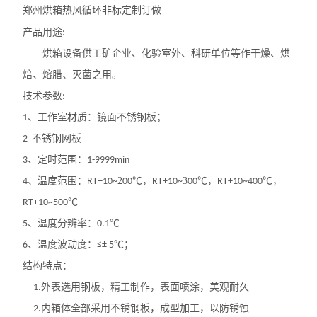
郑州烘箱热风循环非标定制订做
产品用途
:
烘箱设备供工矿企业、化验室外、科研单位等作干燥、烘
焙、熔腊、灭菌之用。
技术参数
:
、工作室材质：镜面不锈钢板；
1
不锈钢网板
2
、定时范围：
3
1-9999min
、温度范围：
2
，
3
，
，
4
RT+10~
00℃
RT+10~
00℃
RT+10~400℃
RT+10~500℃
、温度分辨率：
5
0.1℃
、温度波动度：
；
6
≤± 5℃
结构特点：
外表选用钢板，精工制作，表面喷涂，美观耐久
1.
内箱体全部采用不锈钢板，成型加工，以防锈蚀
2.