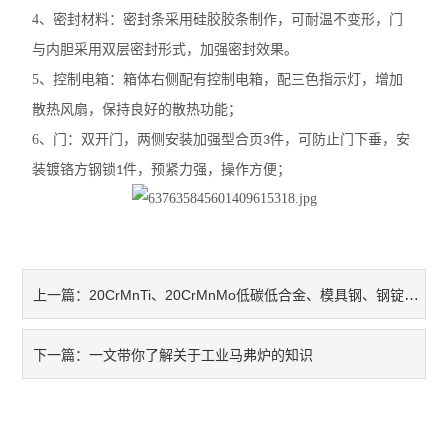
4
、密封材料：密封条采用硅胶胶条制作，可耐温不变形，门
与内胆采用双层密封形式，加强密封效果。
5
、控制电箱：箱体右侧配有控制电箱，配三色指示灯，增加
散热风扇，保持良好的散热功能；
6
、门：双开门，两侧安装加强型合页
件，可防止门下垂，安
3
装镀铬方钢锁
件，预紧力强，操作方便；
1
20CrMnTi、20CrMnMo低碳低合金、模具钢、钢锭退火工艺
上一篇：
一文带你了解关于工业马弗炉的知识
下一篇：