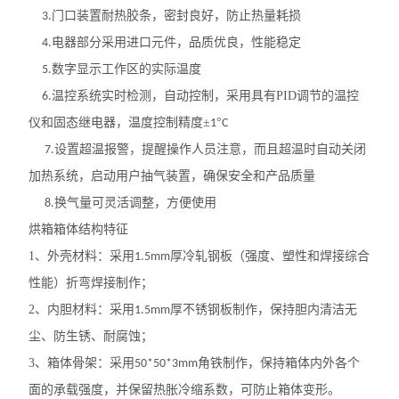
门口装置耐热胶条，密封良好，防止热量耗损
3.
电器部分采用进口元件，品质优良，性能稳定
4.
数字显示工作区的实际温度
5.
温控系统实时检测，自动控制，采用具有
PID
调节的温控
6.
仪和固态继电器，温度控制精度±
°
1
C
设置超温报警，提醒操作人员注意，而且超温时自动关闭
7.
加热系统，启动用户抽气装置，确保安全和产品质量
换气量可灵活调整，方便使用
8.
烘箱箱体结构特征
1
、外壳材料：采用
厚
冷轧钢板（强度、塑性和焊接综合
1.5mm
性能）折弯焊接制作；
2
、内胆材料：采用
厚不锈钢板制作，保持胆内清洁无
1.5mm
尘、防生锈、耐腐蚀；
3
、箱体骨架：采用
角铁制作，保持箱体内外各个
50*50*3mm
面的承载强度，并保留热胀冷缩系数，可防止箱体变形。