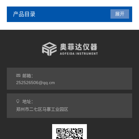
产品目录
展开
管式炉
气氛炉
马弗炉
干燥箱
邮箱：
252526506@qq.cm
烘箱
地址：
工业电炉
郑州市二七区马寨工业园区