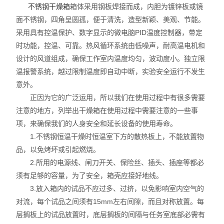
不锈钢干燥箱
箱体采用钢板焊接而成，内胆为镀锌板或镜
面不锈钢，四角呈圆孤，便于清洗，造型新颖、美观、节能。
采用具有控温保护、数字显示的微电脑PID温度控制器，带定
时功能，控温、可靠。热风循环系统由低噪声，耐高温电机和
设计的风道组成，确保工作室内温度均匀，波动度小。独立限
温报警系统，越过限制温度即自动中断，实验安全运行不发生
意外。
正因为它的广泛运用，所以我们在使用过程中有很多需要
注意的地方，列举出干燥箱在使用过程中需要注意的一些事
项，来确保我们的人身安全和延长设备的使用寿命。
1.不锈钢恒温干燥时恒温室下方的散热板上，不能放置物
品，以免烤坏或引起燃烧。
2.所用的电源线、闸刀开关、保险丝、插头、插座等都必
须有足够的容量，为了安全，箱壳应接好地线。
3.放入箱内的试品不应过多、过挤，以免影响室内空气的
对流，每个试品之间须有15mm左右间隙，而且对称放置。每
层搁板上的试品放置时，底层搁板的间隔与任务室底部必需有