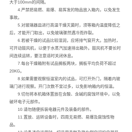
大于100mm的间隔。
4.严禁把易燃、易爆、易挥发的物品放入箱内，以免发生
事故。
5.对玻璃器皿进行高温干燥灭菌时，须等箱内温度降低之
后，才能开门取出，以免玻璃骤然遇冷而炸裂。
6.若被干燥的试品比较湿润，应将排气窗开大。加热时，
可开动鼓风机，以便于水蒸汽加速排出箱外。鼓风机不要长时
间连续运转，要注意适时关闭休息。
7.每台干燥箱附有试品搁板两块，搁板平均负荷不超过
20KG。
8.如果需要观察恒温室内的试品，可打开外门，隔着内玻
璃门进行观察。开门次数不宜过多，以免影响箱内的恒温。
9.切勿将本机箱体置放在含酸、含碱的腐蚀环境中，以免
破环电子元部件。
10.请勿随便拆装电器元件及装备的部件。
11.置放、运转设备时，四周无易燃、易爆及腐蚀性物
品。