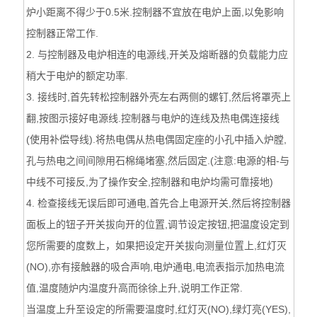
炉小距离不得少于0.5米.控制器不宜放在电炉上面,以免影响
控制器正常工作.
2. 与控制器及电炉相连的电源线,开关及熔断器的负载能力应
稍大于电炉的额定功率.
3. 接线时,首先转松控制器外壳左右两侧的螺钉,然后将罩壳上
翻,按图示接好电源线.控制器与电炉的连线及热电偶连接线
(使用补偿导线).将热电偶从热电偶固定座的小孔中插入炉膛,
孔与热电之间间隙用石棉绳堵塞,然后固定.(注意:电源的相-与
中线不可接反,为了操作安全,控制器和电炉均需可靠接地)
4. 检查接线无误后即可通电,首先合上电源开关,然后将控制器
面板上的钮子开关拔向开的位置,调节设定按钮,把温度设定到
您所需要的度数上，如果把设定开关拔向测量位置上,红灯灭
(NO),亦有接触器的吸合声响,电炉通电,电流表指示加热电流
值,温度随炉内温度升高而徐徐上升,说明工作正常.
当温度上升至设定的所需要温度时,红灯灭(NO),绿灯亮(YES),