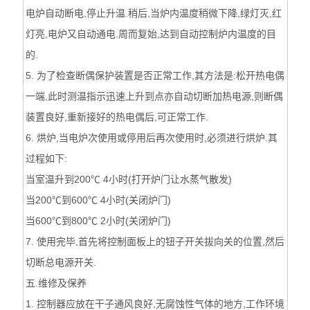
电炉自动断电,停止升温.稍后,当炉内温度稍微下降,绿灯灭,红
灯亮,电炉又自动通电.周而复始,达到自动控制炉内温度的目
的.
5. 为了检查断偶保护装置是否正常工作,其方法是:松开热电偶
一端,此时测温指示迅速上升到点亦自动切断加热电源,则断偶
装置良好,重新接好的热电偶后,可正常工作.
6. 烘炉,当电炉次使用或停用后再次使用时,必须进行烘炉.其
过程如下:
当室温升到200℃ 4小时(打开炉门让水蒸气散发)
当200℃到600℃ 4小时(关闭炉门)
当600℃到800℃ 2小时(关闭炉门)
7. 使用完毕,首先将控制面板上的钮子开关拔向关的位置,然后
切断总电源开关.
五.维修及保养
1. 控制器应放在干子通风良好,无腐蚀性气体的地方,工作环境