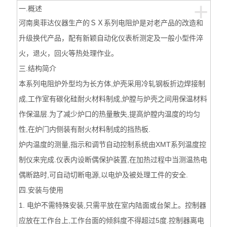
+
一.概述
河南奥菲达仪器生产的ＳＸ系列电阻炉是对老产品的改造和
升级换代产品，配有新颖自动化仪表析测定及一般小型件淬
火，退火，回火等热处理作业。
三.结构简介
本系列电阻炉外型均为长方体,炉壳采用冷轧钢板折边焊接制
成,工作室有碳化硅耐火材料制成,炉膛与炉壳之间用保温材料
作保温层.为了减少炉口的热量散失,提高炉膛内温度的均匀
性,在炉门内侧装有耐火材料制成的挡热板.
炉内温度的测量,指示和调节自动控制系统由XMT系列温度控
制仪来完成.仪表内设断偶保护装置,在加热过程中当测温热电
偶断路时,可自动切断电源,以电炉及被处理工件的安全.
四.安装与使用
1. 电炉不需特殊安装,只需平放在室内陆面或台架上。控制器
应放在工作台上,工作台面的倾斜度不得超过5度.控制器离电